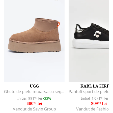
UGG
KARL LAGERFE
Ghete de piele intoarsa cu segment din material textil Classic Mini Dipper, Maro nisip
Initial: 991
lei
-33%
Initial: 1.071
lei
-2
99
99
660
lei
809
lei
77
99
Vandut de Savio Group
Vandut de Fashion