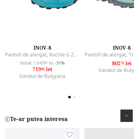
INOV-8
INOV-8
Pantofi de alergat, Roclite G 275 V2 001098
Initial: 1.047
lei
-31%
802
lei
86
75
719
lei
02
Vandut de Butyj
Vandut de Butyjana
Te-ar putea interesa