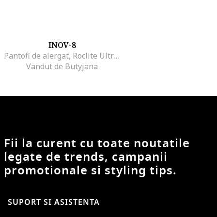
INOV-8
Pantofi de alergat, Roclite Ultra G 320 001080-TLMT-M-01, Verde, Verde
Vandut de Butyjana
Fii la curent cu toate noutatile
legate de trends, campanii
promotionale si styling tips.
SUPORT SI ASISTENTA