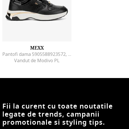
MEXX
Pantofi dama 5905588923572, Sintetic, Negru, Negru
Vandut de Modivo PL
Fii la curent cu toate noutatile
legate de trends, campanii
promotionale si styling tips.