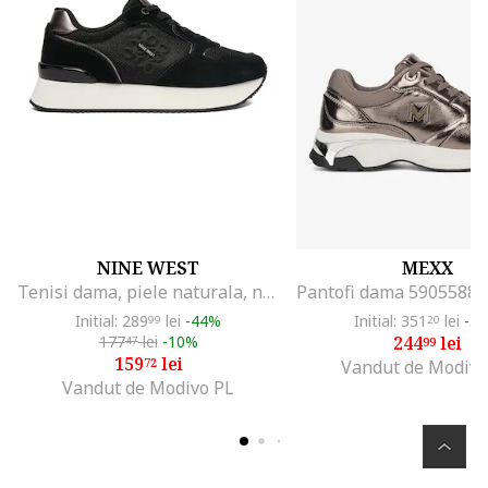
NINE WEST
MEXX
Tenisi dama, piele naturala, negru
Initial: 289
lei
-44%
Initial: 351
lei
-3
99
20
177
lei
-10%
244
lei
47
99
159
lei
72
Vandut de Modivo
Vandut de Modivo PL