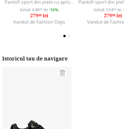
Pantofi sport din piele cu aplicatie logo, Alb/Negru
Initial: 648
lei
-56%
Initial: 534
lei
-4
99
99
279
lei
279
lei
99
99
Vandut de Fashion Days
Vandut de Fashion
Istoricul tau de navigare