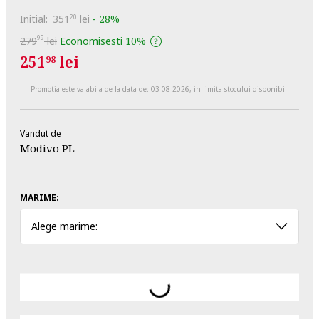
Initial:
351
lei
-
28%
20
99
279
lei
Economisesti
10%
251
lei
98
Promotia este valabila de la data de:
03-08-2026
, in limita stocului disponibil.
Vandut de
Modivo PL
MARIME:
Alege marime: