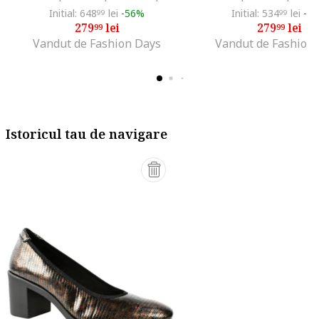
Initial: 648
lei
-56%
Initial: 534
lei
-4
99
99
279
lei
279
lei
99
99
Vandut de Fashion Days
Vandut de Fashion
Istoricul tau de navigare