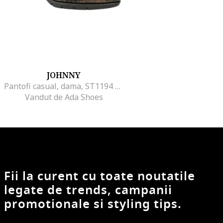
JOHNNY
Pantofi casual, dama, ST1194 bronz, piele naturala, cu toc, Bronz
Vandut de Ada Shoes
Fii la curent cu toate noutatile
legate de trends, campanii
promotionale si styling tips.