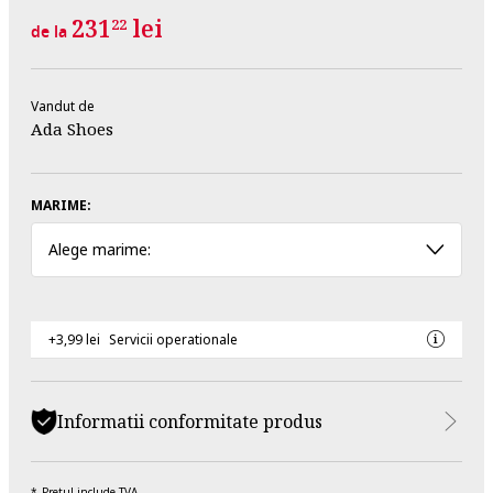
231
lei
22
de la
Vandut de
Ada Shoes
MARIME:
Alege marime:
+3,99 lei
Servicii operationale
Informatii conformitate produs
Pretul include TVA.