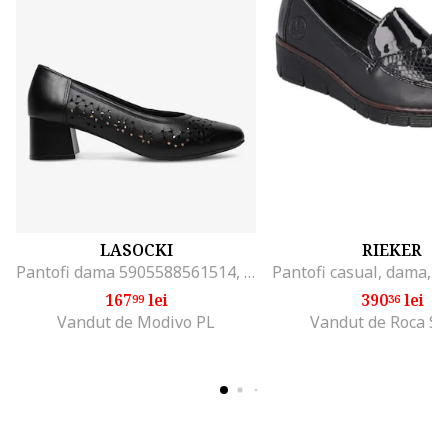
LASOCKI
RIEKER
Pantofi dama 5905588561514, Piele naturala, Negru, Negru
167
lei
390
lei
99
36
Vandut de Modivo PL
Vandut de Roca S