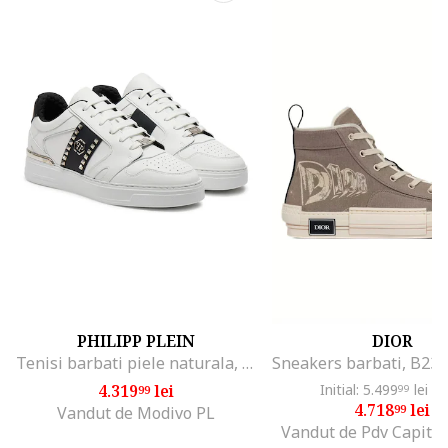
PHILIPP PLEIN
DIOR
Tenisi barbati piele naturala, alb/negru
4.319
lei
Initial: 5.499
lei
-1
99
99
4.718
lei
99
Vandut de Modivo PL
Vandut de Pdv Capital