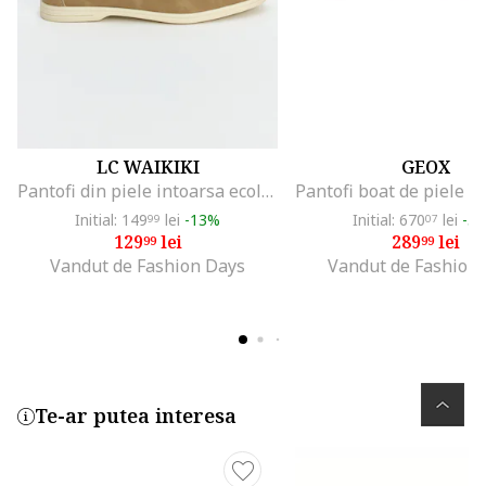
LC WAIKIKI
GEOX
Pantofi din piele intoarsa ecologica cu funda, Bej inchis
Initial: 149
lei
-13%
Initial: 670
lei
-5
99
07
129
lei
289
lei
99
99
Vandut de Fashion Days
Vandut de Fashion
Te-ar putea interesa