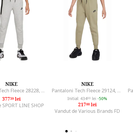
NIKE
NIKE
Pantaloni Tech Fleece 28228, Gri
Pantaloni Tech Fleece 29124, Kaki
377
lei
Initial: 434
lei
-50%
39
00
217
lei
00
e SPORT LINE SHOP
Vandut de Various Brands FD