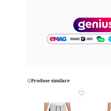
4895245-7_205781
Produse similare