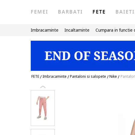
FEMEI
BARBATI
FETE
BAIETI
Imbracaminte
Incaltaminte
Cumpara in functie 
FETE
/
Imbracaminte
/
Pantaloni si salopete
/
Nike
/
Pantalon