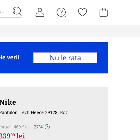
...
Nike
Pantaloni Tech Fleece 29128, Roz
Initial:
469
lei
-
27%
00
339
lei
00