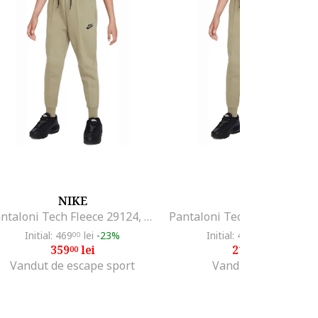
NIKE
NIKE
Pantaloni Tech Fleece 29124, Kaki
Initial: 469
lei
-23%
Initial: 434
lei
-50%
00
00
359
lei
217
lei
00
00
Vandut de escape sport
Vandut de GRID