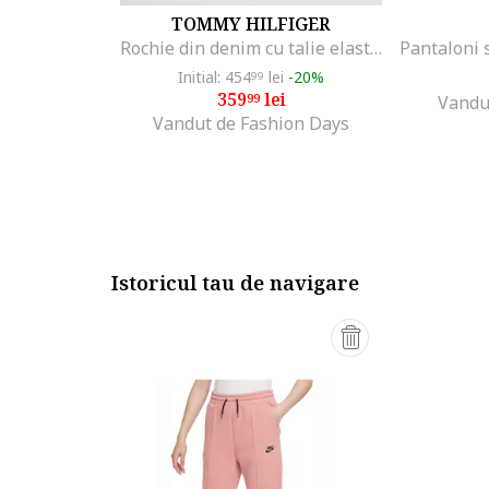
TOMMY HILFIGER
Rochie din denim cu talie elastica, Albastru melange
Initial: 454
lei
-20%
99
359
lei
99
Vandu
Vandut de Fashion Days
Istoricul tau de navigare