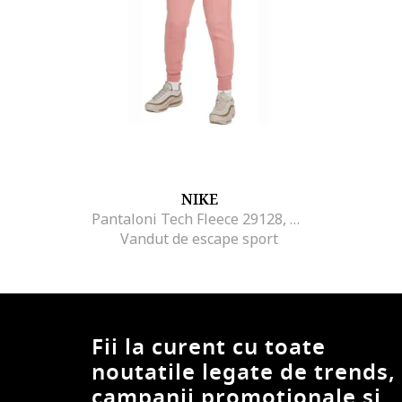
NIKE
Pantaloni Tech Fleece 29128, Roz
Vandut de escape sport
Fii la curent cu toate
noutatile legate de trends,
campanii promotionale si