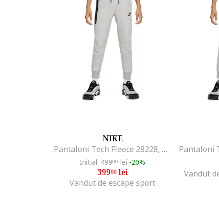
NIKE
Pantaloni Tech Fleece 28228, Gri
Initial: 499
lei
-20%
00
399
lei
00
Vandut d
Vandut de escape sport