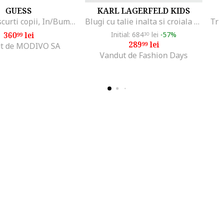
GUESS
KARL LAGERFELD KIDS
Pantaloni scurti copii, In/Bumbac, Alb
Blugi cu talie inalta si croiala ampla, Negru stins
360
lei
Initial: 684
lei
-57%
99
30
289
lei
99
t de MODIVO SA
Vandut de Fashion Days