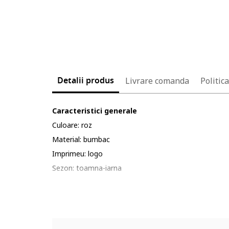
Detalii produs
Livrare comanda
Politic
Caracteristici generale
Culoare: roz
Material: bumbac
Imprimeu: logo
Sezon: toamna-iarna
Sport: fitness
Cod produs: