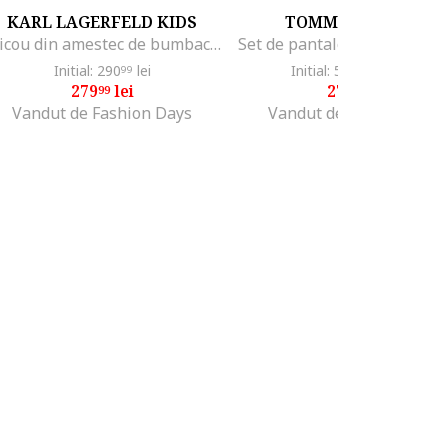
KARL LAGERFELD KIDS
TOMMY HILFIGER
Tricou din amestec de bumbac cu model dublu, Negru/Albastru indigo
Initial: 290
lei
Initial: 534
lei
-47%
99
99
279
lei
279
lei
99
99
Vandut de Fashion Days
Vandut de Fashion Days