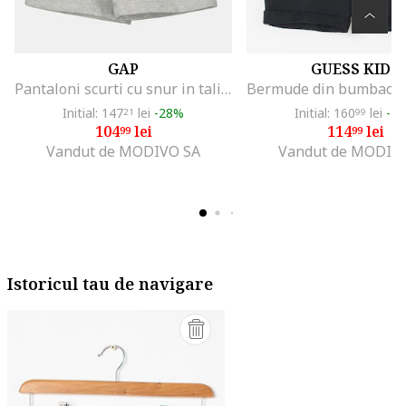
GAP
GUESS KIDS
Pantaloni scurti cu snur in talie, Gri
Initial: 147
lei
-28%
Initial: 160
lei
-2
21
99
104
lei
114
lei
99
99
Vandut de MODIVO SA
Vandut de MODIV
Istoricul tau de navigare