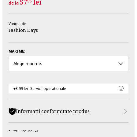
57
lei
95
de la
Vandut de
Fashion Days
MARIME:
Alege marime:
+3,99 lei
Servicii operationale
Informatii conformitate produs
Pretul include TVA.