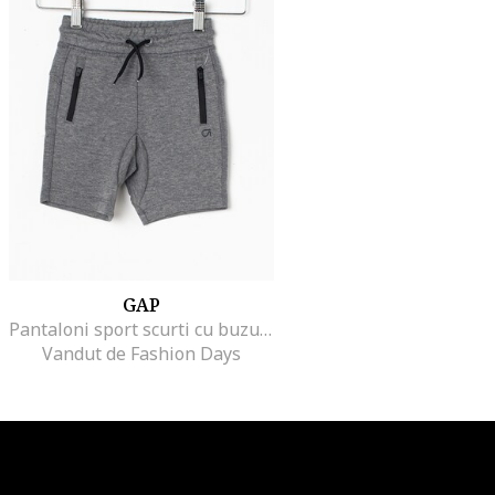
GAP
Pantaloni sport scurti cu buzunare cu fermoar
Vandut de Fashion Days