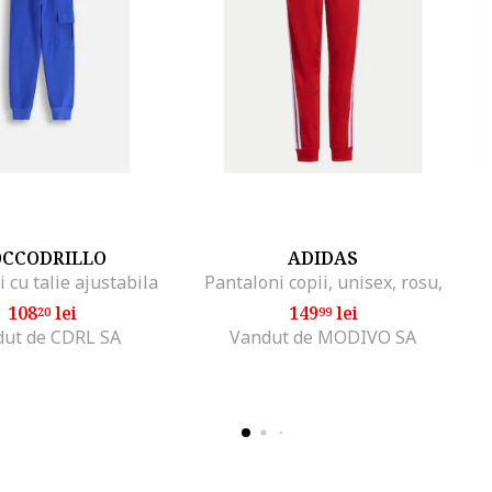
OCCODRILLO
ADIDAS
 cu talie ajustabila
Pantaloni copii, unisex, rosu,
108
lei
149
lei
20
99
ut de CDRL SA
Vandut de MODIVO SA