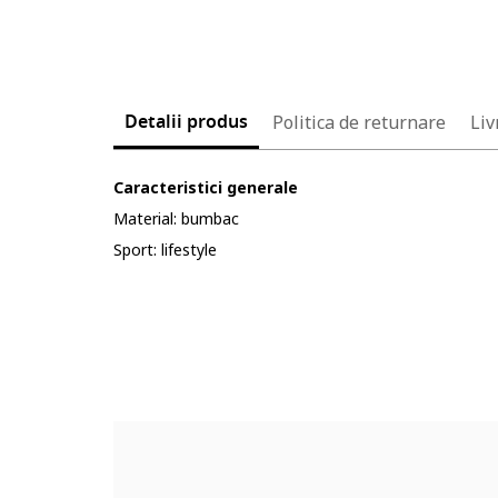
Detalii produs
Politica de returnare
Liv
Caracteristici generale
Material: bumbac
Sport: lifestyle
Cod produs:
5399191-667_232904