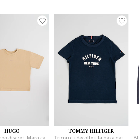
HUGO
TOMMY HILFIGER
Tricou cu logo discret, Maro camel
Tricou cu decolteu la baza gatului si imprimeu logo, Albastru inchis/Alb murdar