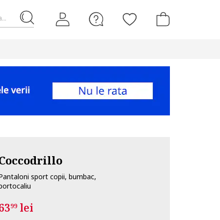
...
Coccodrillo
Pantaloni sport copii, bumbac,
portocaliu
63
lei
99