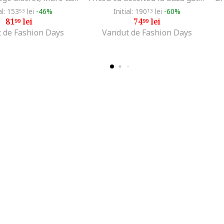
al: 153
lei
-46%
Initial: 190
lei
-60%
53
13
81
lei
74
lei
99
99
 de Fashion Days
Vandut de Fashion Days