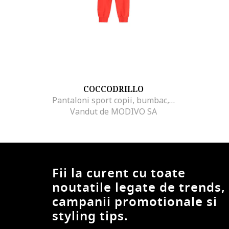
COCCODRILLO
Pantaloni sport copii, bumbac, portocaliu
Vandut de MODIVO SA
Fii la curent cu toate
noutatile legate de trends,
campanii promotionale si
styling tips.