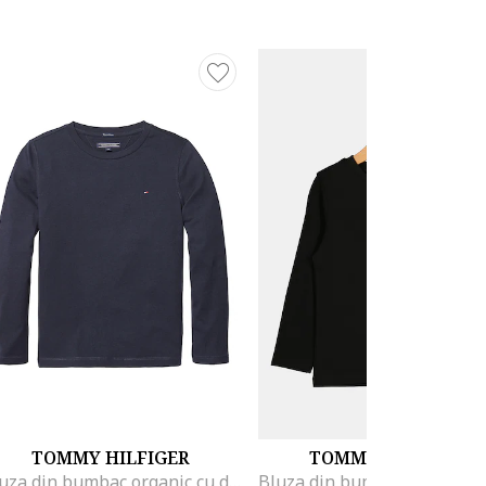
TOMMY HILFIGER
TOMMY HILFIGER
Bluza din bumbac organic cu detaliu logo, Bleumarin