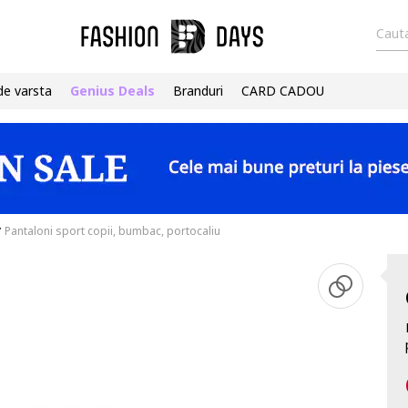
Cauta
de varsta
Genius Deals
Branduri
CARD CADOU
/
Pantaloni sport copii, bumbac, portocaliu