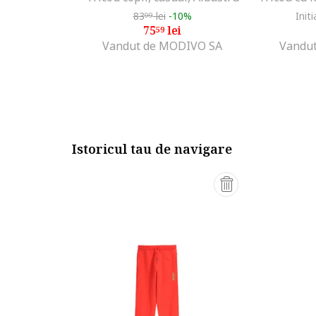
83
lei
-10%
Initi
99
75
lei
59
Vandut de MODIVO SA
Vandut
Istoricul tau de navigare