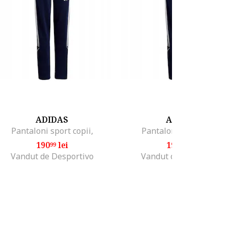
ADIDAS
ADIDAS
Pantaloni sport copii,
Pantaloni sport copii,
190
lei
190
lei
99
99
Vandut de Desportivo
Vandut de Desportivo