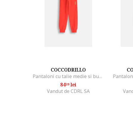
COCCODRILLO
C
Pantaloni cu talie medie si buzunare laterale
Pantaloni
84
lei
59
Vandut de CDRL SA
Vand