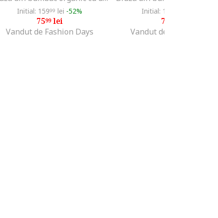
Initial: 159
lei
-52%
Initial: 159
lei
-53%
99
99
75
lei
74
lei
99
99
Vandut de Fashion Days
Vandut de Fashion Days