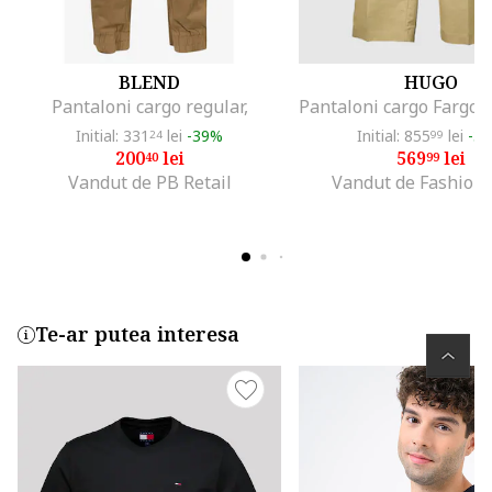
BLEND
HUGO
Pantaloni cargo regular,
Initial: 331
lei
-39%
Initial: 855
lei
-3
24
99
200
lei
569
lei
40
99
Vandut de PB Retail
Vandut de Fashion
Te-ar putea interesa