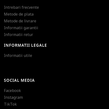
Intrebari frecvente
Metode de plata
Metode de livrare
Informatii garantii
Informatii retur
INFORMATII LEGALE
Mareste dimensiunea
Informatii utile
Micsoreaza dimensiu
Mareste spatierea tex
SOCIAL MEDIA
Micsoreaza spatierea
Facebook
Mareste inaltimea ra
Instagram
Micsoreaza inaltimea
TikTok