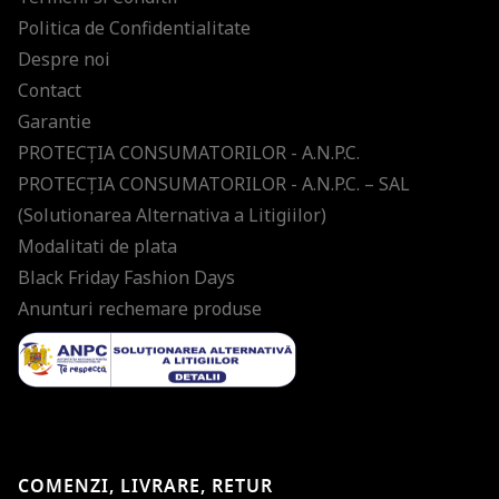
Politica de Confidentialitate
Despre noi
Contact
Garantie
PROTECŢIA CONSUMATORILOR - A.N.P.C.
PROTECŢIA CONSUMATORILOR - A.N.P.C. – SAL
(Solutionarea Alternativa a Litigiilor)
Modalitati de plata
Black Friday Fashion Days
Anunturi rechemare produse
COMENZI, LIVRARE, RETUR