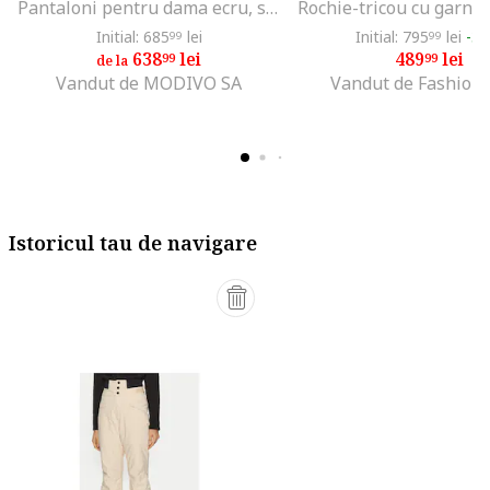
Pantaloni pentru dama ecru, stofa
Initial: 685
lei
Initial: 795
lei
-3
99
99
638
lei
489
lei
99
99
de la
Vandut de MODIVO SA
Vandut de Fashion
Istoricul tau de navigare