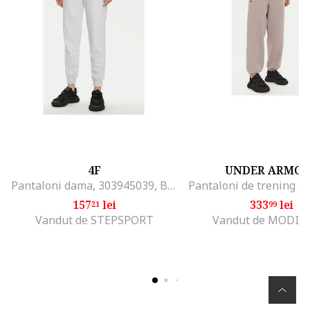
4F
UNDER ARMO
Pantaloni dama, 303945039, Bumbac/Poliester, Gri, Gri
157
lei
333
lei
21
99
Vandut de STEPSPORT
Vandut de MODIV