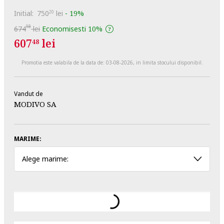
Initial:
750
lei
-
19%
20
98
674
lei
Economisesti
10%
607
lei
48
Promotia este valabila de la data de:
03-08-2026
, in limita stocului disponibil.
Vandut de
MODIVO SA
MARIME:
Alege marime: