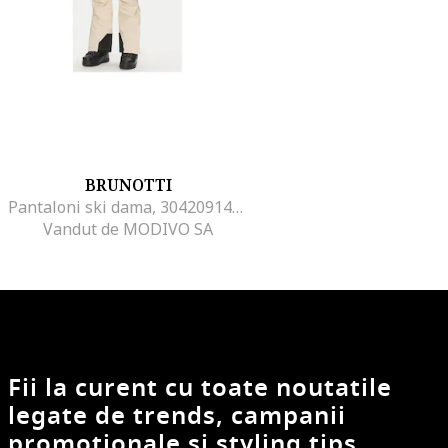
BRUNOTTI
Pantaloni ski dama, 304209147, Poliester reciclat, Bej, Bej
Vandut de MODIVO SA
Fii la curent cu toate noutatile
legate de trends, campanii
promotionale si styling tips.