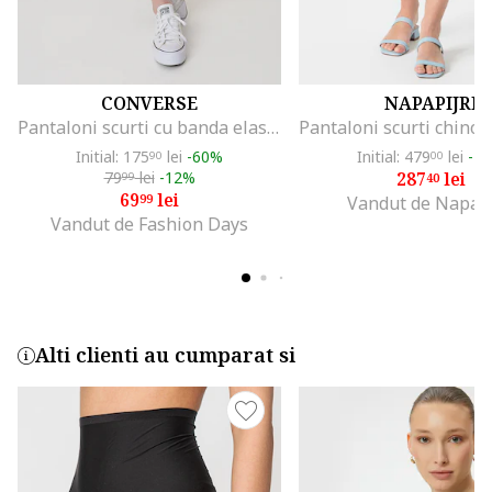
CONVERSE
NAPAPIJRI
Pantaloni scurti cu banda elastica in talie si talie inalta, Roz pastel
Initial: 175
lei
-60%
Initial: 479
lei
-4
90
00
79
lei
-12%
287
lei
99
40
69
lei
99
Vandut de Napapi
Vandut de Fashion Days
Alti clienti au cumparat si