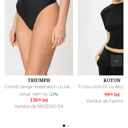
TRIUMPH
KOTON
Chiloti tanga modelatori cu talie inalta Shape Smart, Negru
Initial: 189
lei
-27%
99
lei
99
99
136
lei
99
Vandut de Fashion
Vandut de MODIVO SA