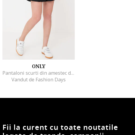
ONLY
Pantaloni scurti din amestec de in cu o curea in talie
Vandut de Fashion Days
Fii la curent cu toate noutatile