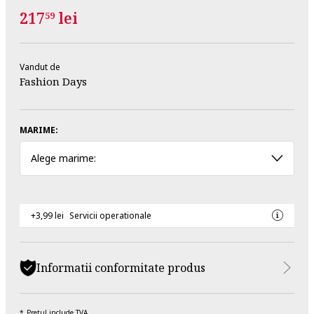
217
lei
59
Vandut de
Fashion Days
MARIME:
Alege marime:
+3,99 lei
Servicii operationale
Informatii conformitate produs
Pretul include TVA.