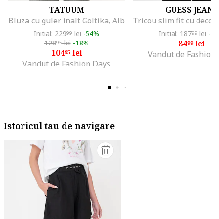
TATUUM
GUESS JEANS
Bluza cu guler inalt Goltika, Alb
Initial: 229
lei
-54%
Initial: 187
lei
-5
99
99
128
lei
-18%
84
lei
95
99
104
lei
95
Vandut de Fashion
Vandut de Fashion Days
Istoricul tau de navigare