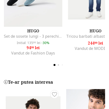
HUGO
HUGO
Set de sosete lungi - 3 perechi, Alb/Negru/Albastru prafuit
Initial: 135
lei
-30%
244
lei
99
99
94
lei
99
Vandut de MODIV
Vandut de Fashion Days
Te-ar putea interesa