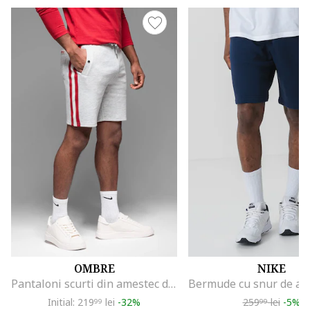
OMBRE
NIKE
Pantaloni scurti din amestec de bumbac cu buzunare oblice, Rosu/Gri deschis melange
Initial: 219
lei
-32%
259
lei
-5%
99
99