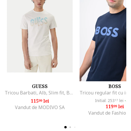
GUESS
BOSS
Tricou Barbati, Alb, Slim fit, Bumbac/Elastan
115
lei
Initial: 253
lei
-5
99
17
119
lei
99
Vandut de MODIVO SA
Vandut de Fashion