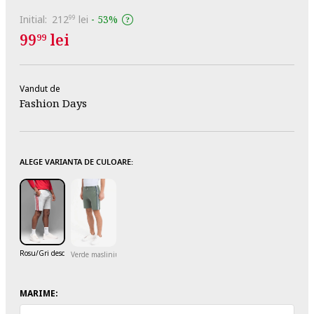
Initial:
212
lei
-
53%
99
99
lei
99
Vandut de
Fashion Days
ALEGE VARIANTA DE CULOARE:
Rosu/Gri deschis melange
Verde masliniu
MARIME: