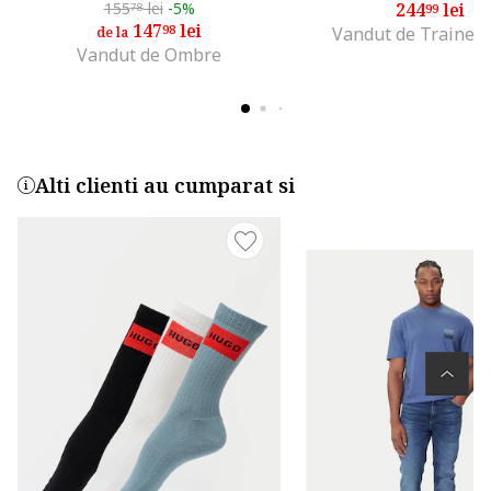
155
lei
-5%
244
lei
78
99
147
lei
98
Vandut de Trainer
de la
Vandut de Ombre
Alti clienti au cumparat si