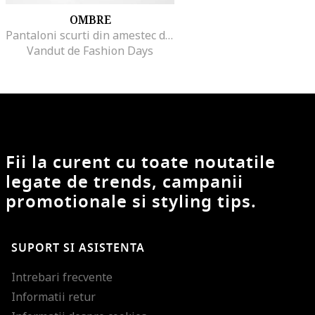
OMBRE
Pantaloni scurti din amestec de bumbac cu buzunare oblice, Rosu/Gri deschis melange
Vandut de Fashion Days
Fii la curent cu toate noutatile
legate de trends, campanii
promotionale si styling tips.
SUPORT SI ASISTENTA
Intrebari frecvente
Informatii retur