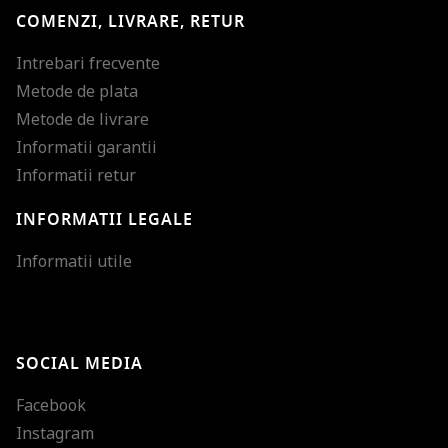
COMENZI, LIVRARE, RETUR
Intrebari frecvente
Metode de plata
Metode de livrare
Informatii garantii
Informatii retur
INFORMATII LEGALE
Mareste dimensiunea
Informatii utile
Micsoreaza dimensiu
Mareste spatierea tex
SOCIAL MEDIA
Micsoreaza spatierea
Facebook
Mareste inaltimea ra
Instagram
Micsoreaza inaltimea