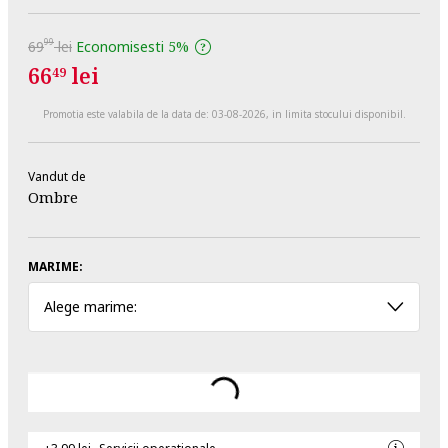
99
69
lei
Economisesti
5%
66
lei
49
Promotia este valabila de la data de:
03-08-2026
, in limita stocului disponibil.
Vandut de
Ombre
MARIME:
Alege marime: