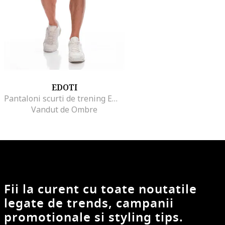
EDOTI
Pantaloni scurti de trening EM-SRBS-0101, Pentru barbati, Cu snur, Albastru, L, Verde masliniu
Vandut de Ombre
Fii la curent cu toate noutatile
legate de trends, campanii
promotionale si styling tips.