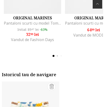
ORIGINAL MARINES
ORIGINAL MARI
Pantaloni scurti cu model Tom&Jerry, Gri/Galben/Verde deschis
Initial: 89
lei
-63%
64
lei
47
99
32
lei
99
Vandut de MODIV
Vandut de Fashion Days
Istoricul tau de navigare