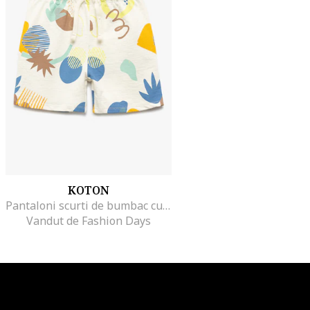
KOTON
Pantaloni scurti de bumbac cu snur
Vandut de Fashion Days