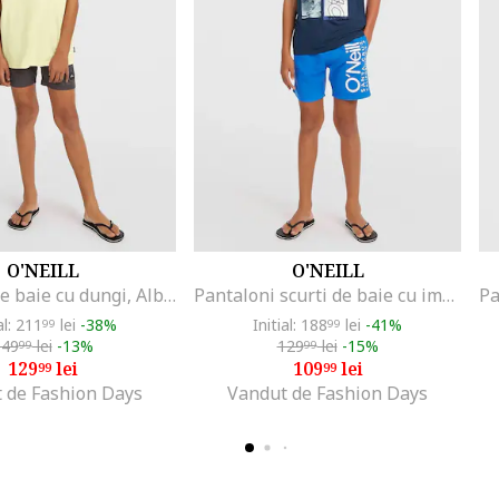
O'NEILL
O'NEILL
Bermude de baie cu dungi, Albastru/Gri inchis
Pantaloni scurti de baie cu imprimeu logo Cali, Turcoaz
al: 211
lei
-38%
Initial: 188
lei
-41%
99
99
149
lei
-13%
129
lei
-15%
99
99
129
lei
109
lei
99
99
 de Fashion Days
Vandut de Fashion Days