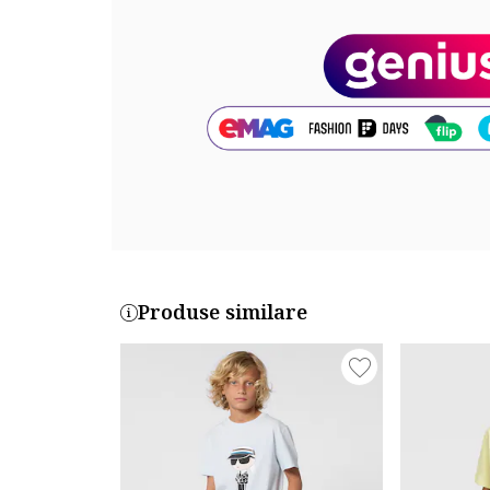
Cod produs:
Z30411-42B
Produse similare