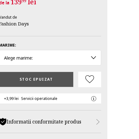
139
lei
99
de la
Vandut de
Fashion Days
MARIME:
Alege marime:
STOC EPUIZAT
+3,99 lei
Servicii operationale
Informatii conformitate produs