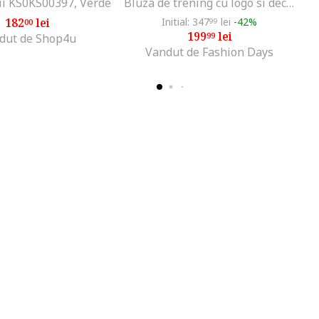
ii KS0KS00397, Verde
Bluza de trening cu logo si decolteu la baza gatului, Alb/Maro
182
lei
Initial: 347
lei
-42%
00
99
199
lei
99
dut de Shop4u
Vandut de Fashion Days