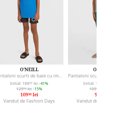
O'NEILL
O'NEILL
Pantaloni scurti de baie cu imprimeu logo Cali, Negru
Initial: 188
lei
-41%
Initial: 161
lei
-41%
99
99
129
lei
-15%
109
lei
-14%
99
99
109
lei
93
lei
99
99
Vandut de Fashion Days
Vandut de Fashion Days