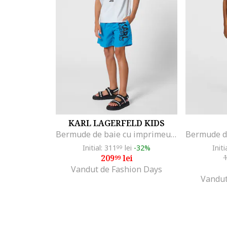
KARL LAGERFELD KIDS
Bermude de baie cu imprimeu logo, Albastru pastel/Negru
Initial: 311
lei
-32%
Initi
99
209
lei
99
Vandut de Fashion Days
Vandut