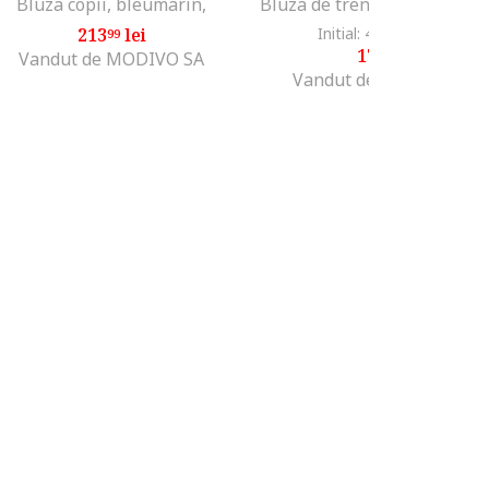
Bluza copii, bleumarin,
213
lei
Initial: 451
lei
-60%
99
45
179
lei
99
Vandut de MODIVO SA
Vandut de Fashion Days