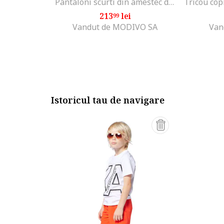
Pantaloni scurti din amestec de bumbac cu snur, Rosu
Tricou cop
213
lei
99
Vandut de MODIVO SA
Van
Istoricul tau de navigare