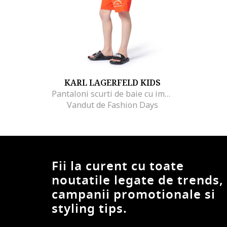
KARL LAGERFELD KIDS
Pantaloni scurti de baie cu imprimeu logo discret, Portocaliu mandarina
Vandut de Fashion Days
Fii la curent cu toate
noutatile legate de trends,
campanii promotionale si
styling tips.