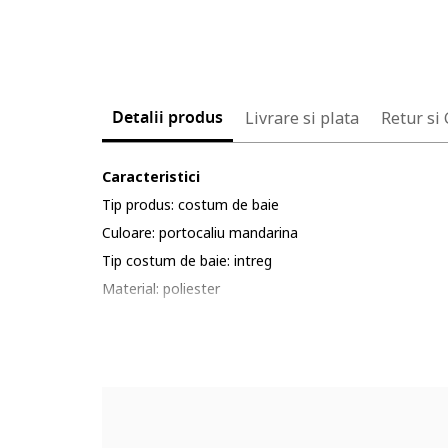
Detalii produs
Livrare si plata
Retur si
Caracteristici
Tip produs: costum de baie
Culoare: portocaliu mandarina
Tip costum de baie: intreg
Material: poliester
Imprimeu: uni
Compozitie
Exterior: 100% poliester