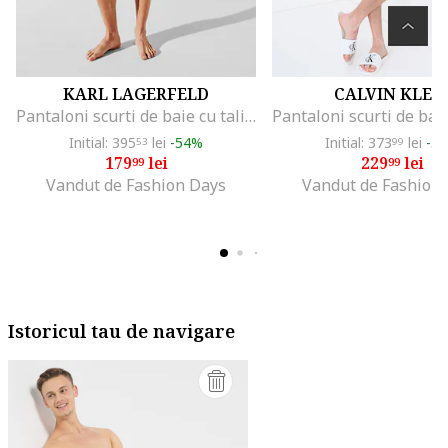
KARL LAGERFELD
CALVIN KLEI
Pantaloni scurti de baie cu talie ajustabila, Albastru ultramarin
Initial: 395
lei
-54%
Initial: 373
lei
-3
53
99
179
lei
229
lei
99
99
Vandut de Fashion Days
Vandut de Fashion
Istoricul tau de navigare