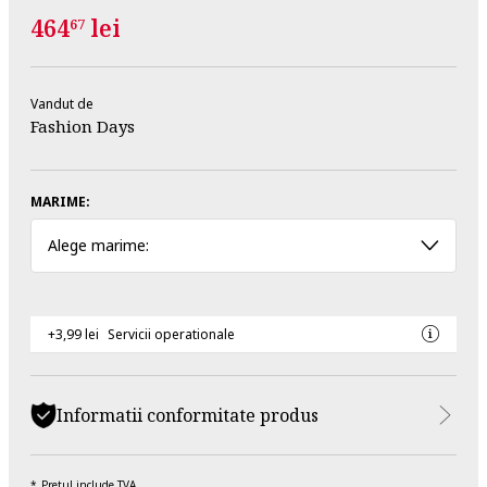
464
lei
67
Vandut de
Fashion Days
MARIME:
Alege marime:
+3,99 lei
Servicii operationale
Informatii conformitate produs
Pretul include TVA.