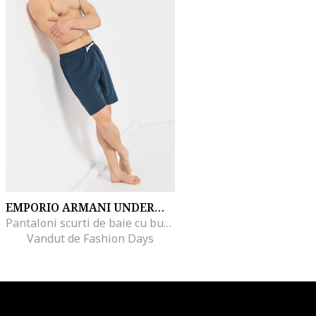
EMPORIO ARMANI UNDERWEAR
Pantaloni scurti de baie cu buzunare laterale, Bleumarin
Vandut de Fashion Days