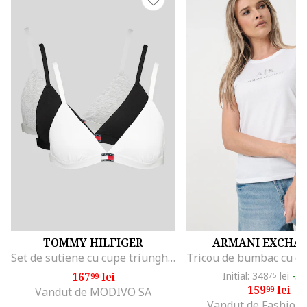
TOMMY HILFIGER
ARMANI EXCHA
Set de sutiene cu cupe triunghiulare si detaliu logo - 3 perechi, Alb/Negru/Gri melange
167
lei
Initial: 348
lei
-5
99
75
159
lei
99
Vandut de MODIVO SA
Vandut de Fashion