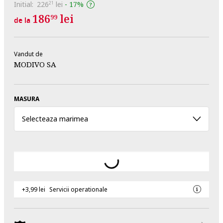
Initial:
226
lei
-
17%
21
186
lei
99
de la
Vandut de
MODIVO SA
MASURA
Selecteaza marimea
+3,99 lei
Servicii operationale