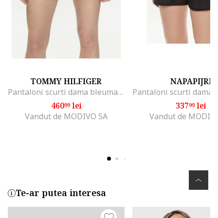
TOMMY HILFIGER
NAPAPIJRI
Pantaloni scurti dama bleumarin
460
lei
337
lei
99
99
Vandut de MODIVO SA
Vandut de MODIV
Te-ar putea interesa