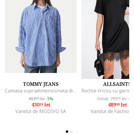
TOMMY JEANS
ALLSAINTS
Camasa supradimensionata din amestec de bumbac organic cu model in dungi
453
lei
-5%
Initial: 795
lei
-3
99
99
430
lei
489
lei
19
99
Vandut de MODIVO SA
Vandut de Fashion