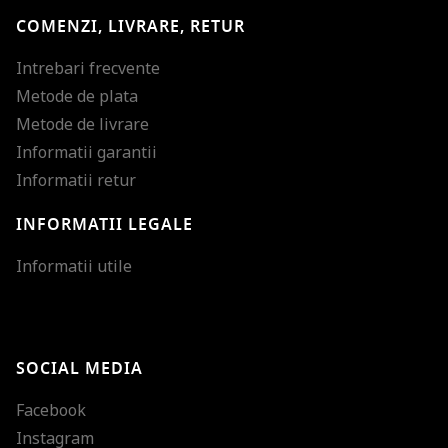
COMENZI, LIVRARE, RETUR
Intrebari frecvente
Metode de plata
Metode de livrare
Informatii garantii
Informatii retur
INFORMATII LEGALE
Mareste dimensiunea
Informatii utile
Micsoreaza dimensiu
Mareste spatierea tex
SOCIAL MEDIA
Micsoreaza spatierea
Facebook
Mareste inaltimea ra
Instagram