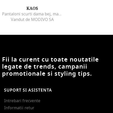
KAOS
Pantaloni scurti dama bej, material in si poliester
Vandut de MODIVO SA
Fii la curent cu toate noutatile
legate de trends, campanii
promotionale si styling tips.
SUPORT SI ASISTENTA
Intrebari frecvente
Informatii retur