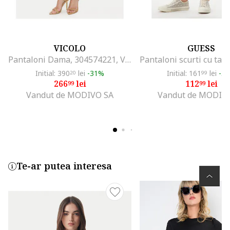
VICOLO
GUESS
Pantaloni Dama, 304574221, Viscoza, 79674, Roz
Initial: 390
lei
-31%
Initial: 161
lei
-3
20
99
266
lei
112
lei
99
99
Vandut de MODIVO SA
Vandut de MODIV
Te-ar putea interesa