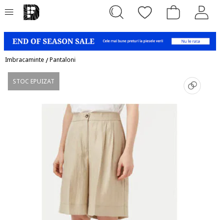
Imbracaminte
/
Pantaloni
STOC EPUIZAT