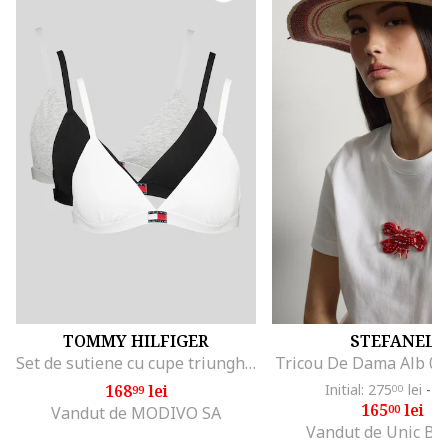
TOMMY HILFIGER
STEFANEL
Set de sutiene cu cupe triunghiulare si detaliu logo - 3 perechi, Alb/Negru/Gri melange
Tricou De Dama Alb 0
168
lei
Initial: 275
lei
-4
99
00
165
lei
00
Vandut de MODIVO SA
Vandut de Unic Br