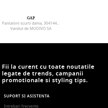
GAP
Pantaloni scurti dama, 304144615, Bumbac/Poliester, Multicolor, Multicolor
Vandut de MODIVO SA
Fii la curent cu toate noutatile
legate de trends, campanii
promotionale si styling tips.
SUPORT SI ASISTENTA
Intrebari frecvente