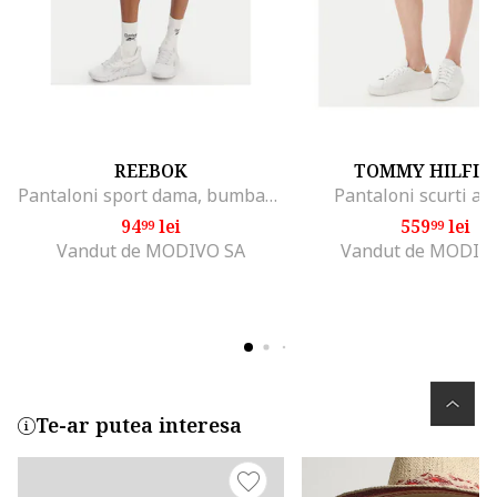
REEBOK
TOMMY HILFIG
Pantaloni sport dama, bumbac si poliester, albastru deschis
Pantaloni scurti alb
94
lei
559
lei
99
99
Vandut de MODIVO SA
Vandut de MODIV
Te-ar putea interesa