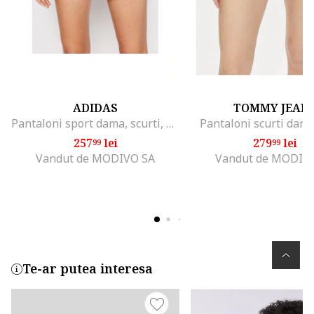
ADIDAS
TOMMY JEAN
Pantaloni sport dama, scurti, alb, bleumarin,
Pantaloni scurti dam
257
lei
279
lei
99
99
Vandut de MODIVO SA
Vandut de MODIV
Te-ar putea interesa