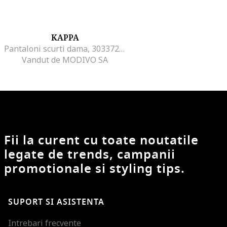
KAPPA
Pantaloni scurti dama, 303372194, Poliester, Roz, Roz
Vandut de MODIVO SA
Fii la curent cu toate noutatile
legate de trends, campanii
promotionale si styling tips.
SUPORT SI ASISTENTA
Intrebari frecvente