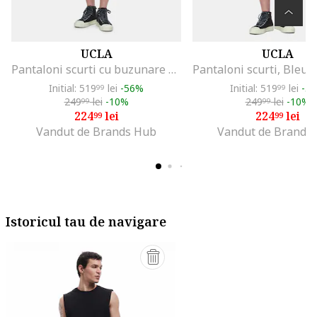
UCLA
UCLA
Pantaloni scurti cu buzunare Blewin, Negru, Negru
Initial: 519
lei
-56%
Initial: 519
lei
-5
99
99
249
lei
-10%
249
lei
-10%
99
99
224
lei
224
lei
99
99
Vandut de Brands Hub
Vandut de Brands
Istoricul tau de navigare