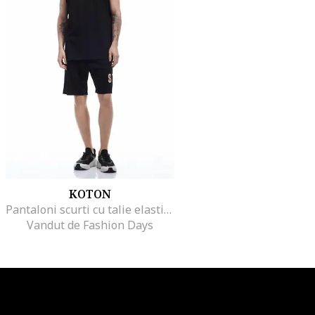
KOTON
Pantaloni scurti cu talie elastica, Negru
Vandut de Fashion Days