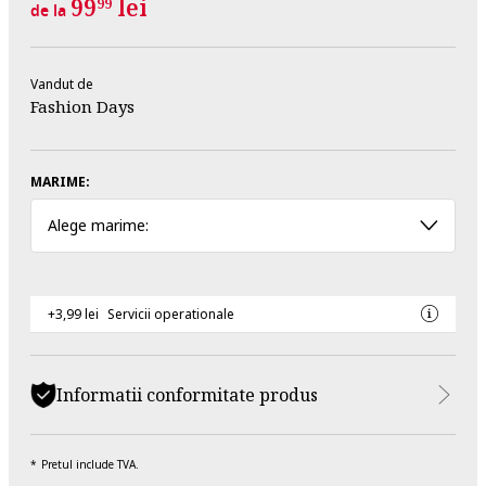
99
lei
99
de la
Vandut de
Fashion Days
MARIME:
Alege marime:
+3,99 lei
Servicii operationale
Informatii conformitate produs
Pretul include TVA.