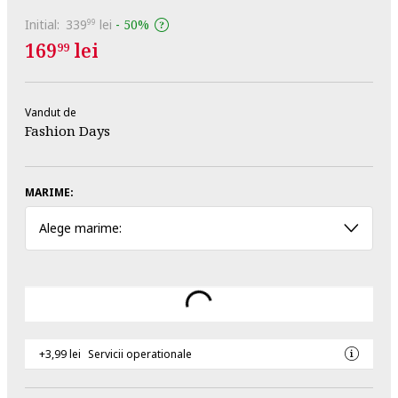
Initial:
339
lei
-
50%
99
169
lei
99
Vandut de
Fashion Days
MARIME:
Alege marime:
+3,99 lei
Servicii operationale