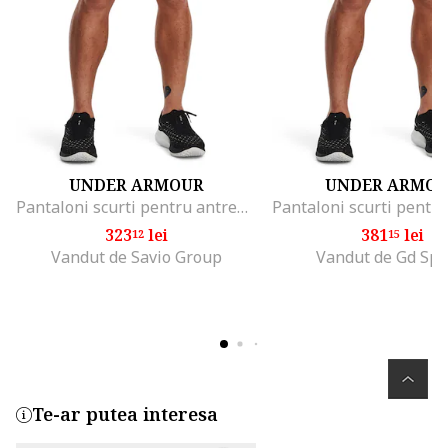
UNDER ARMOUR
UNDER ARMO
Pantaloni scurti pentru antrenament Lauch Elite 2-in-1, Negru
323
lei
381
lei
12
15
Vandut de Savio Group
Vandut de Gd Spo
Te-ar putea interesa