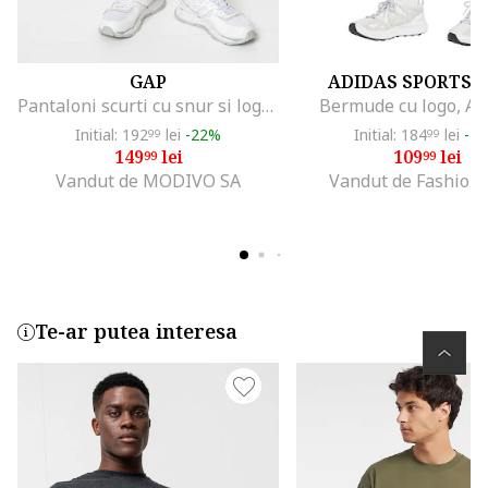
GAP
ADIDAS SPORTS
Pantaloni scurti cu snur si logo brodat, Verde englez
Bermude cu logo, Al
Initial: 192
lei
-22%
Initial: 184
lei
-4
99
99
149
lei
109
lei
99
99
Vandut de MODIVO SA
Vandut de Fashion
Te-ar putea interesa