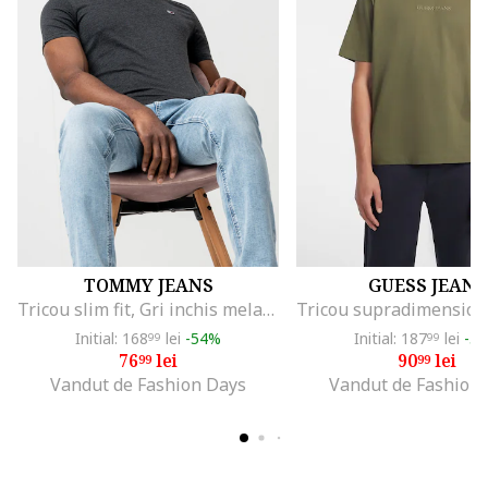
TOMMY JEANS
GUESS JEANS
Tricou slim fit, Gri inchis melange
Initial: 168
lei
-54%
Initial: 187
lei
-5
99
99
76
lei
90
lei
99
99
Vandut de Fashion Days
Vandut de Fashion