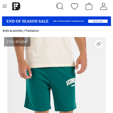
Imbracaminte
/
Pantaloni
STOC EPUIZAT