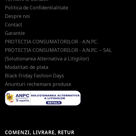
Politica de Confidentialitate
Despre noi
Contact
Garantie
PROTECŢIA CONSUMATORILOR - A.N.P.C.
PROTECŢIA CONSUMATORILOR - A.N.P.C. – SAL
(Solutionarea Alternativa a Litigiilor)
Modalitati de plata
Black Friday Fashion Days
Anunturi rechemare produse
COMENZI, LIVRARE, RETUR