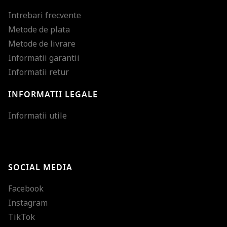
Intrebari frecvente
Metode de plata
Metode de livrare
Informatii garantii
Informatii retur
INFORMATII LEGALE
Mareste dimensiunea
Informatii utile
Micsoreaza dimensiu
Mareste spatierea tex
SOCIAL MEDIA
Micsoreaza spatierea
Facebook
Mareste inaltimea ra
Instagram
Micsoreaza inaltimea
TikTok