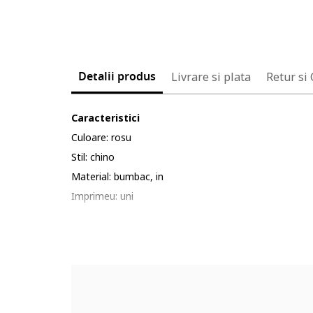
Detalii produs
Livrare si plata
Retur si
Caracteristici
Culoare: rosu
Stil: chino
Material: bumbac, in
Imprimeu: uni
Croiala: regular fit
Lungime: scurti
Talie: inalta
Buzunare: frontale, oblice
Sistem inchidere: fermoar