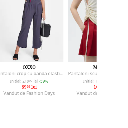
OXXO
MANGO
Pantaloni crop cu banda elastica in talie, Albastru ultramarin
Initial: 219
lei
-59%
Initial: 189
lei
-42%
99
99
89
lei
109
lei
99
99
Vandut de Fashion Days
Vandut de Fashion Days