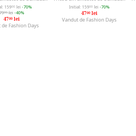
al: 159
lei
-70%
Initial: 159
lei
-70%
00
00
79
lei
-40%
47
lei
00
00
47
lei
00
Vandut de Fashion Days
 de Fashion Days