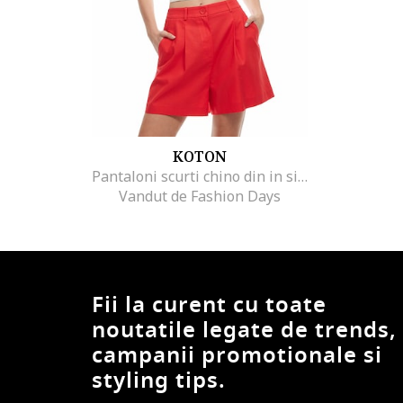
KOTON
Pantaloni scurti chino din in si bumbac, Rosu
Vandut de Fashion Days
Fii la curent cu toate
noutatile legate de trends,
campanii promotionale si
styling tips.