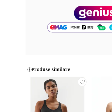
Compozitie
Exterior: 53% in, 47% bumbac
Captuseala: 100% bumbac
Cod produs:
5SAK40222PW-401
Produse similare