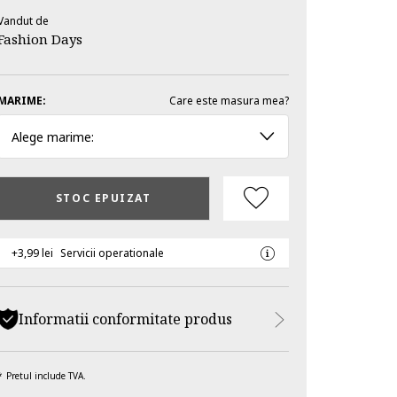
Vandut de
Fashion Days
MARIME:
Care este masura mea?
Alege marime:
STOC EPUIZAT
+3,99 lei
Servicii operationale
Informatii conformitate produs
Pretul include TVA.