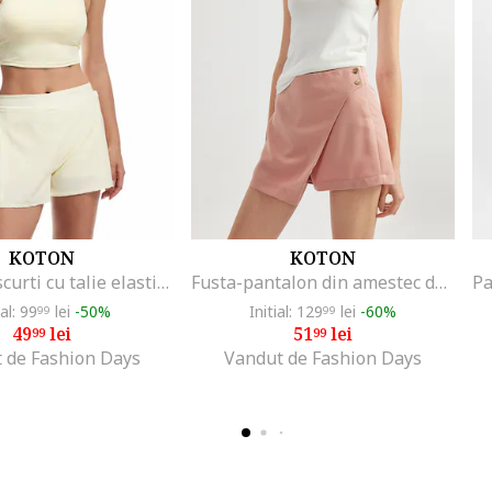
KOTON
KOTON
Pantaloni scurti cu talie elastica, Crem
Fusta-pantalon din amestec de modal cu talie inalta, Roz
ial: 99
lei
-50%
Initial: 129
lei
-60%
99
99
49
lei
51
lei
99
99
 de Fashion Days
Vandut de Fashion Days