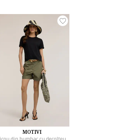
MOTIVI
Tricou din bumbac cu decolteu la baza gatului, Negru