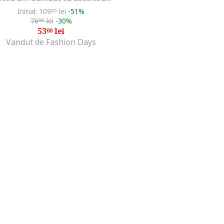
Initial: 109
lei
-51%
00
76
lei
-30%
00
53
lei
00
Vandut de Fashion Days