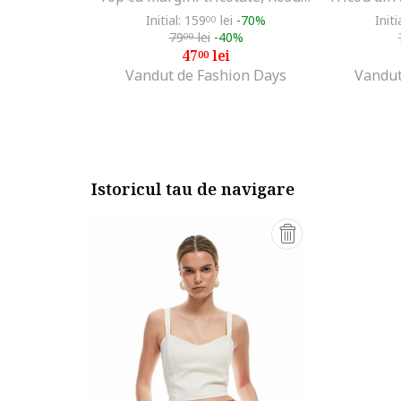
Initial: 159
lei
-70%
Initi
00
79
lei
-40%
00
47
lei
00
Vandut de Fashion Days
Vandut
Istoricul tau de navigare