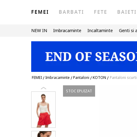
FEMEI
BARBATI
FETE
BAIETI
NEW IN
Imbracaminte
Incaltaminte
Genti si 
FEMEI
/
Imbracaminte
/
Pantaloni
/
KOTON
/
Pantaloni scurt
STOC EPUIZAT