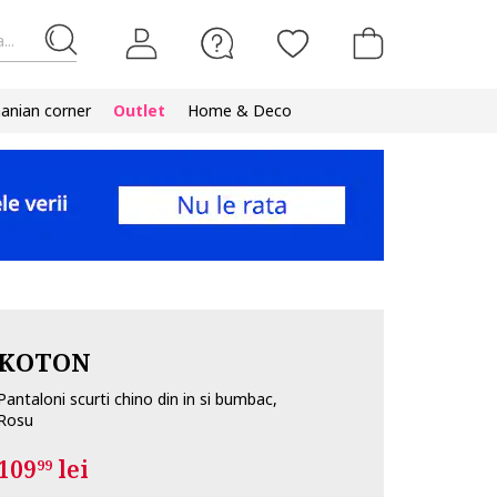
...
nian corner
Outlet
Home & Deco
KOTON
Pantaloni scurti chino din in si bumbac,
Rosu
109
lei
99