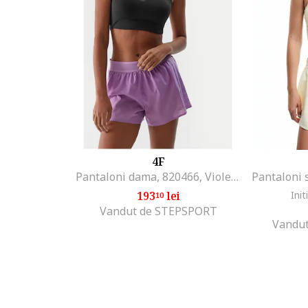
4F
Pantaloni dama, 820466, Violet, Poliester
193
lei
Init
10
Vandut de STEPSPORT
Vandut