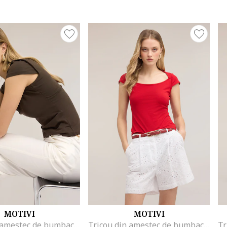
MOTIVI
MOTIVI
Tricou din amestec de bumbac cu decolteu rotund, Verde masliniu
Tricou din amestec de bumbac cu decolteu rotund, Rosu vermillion