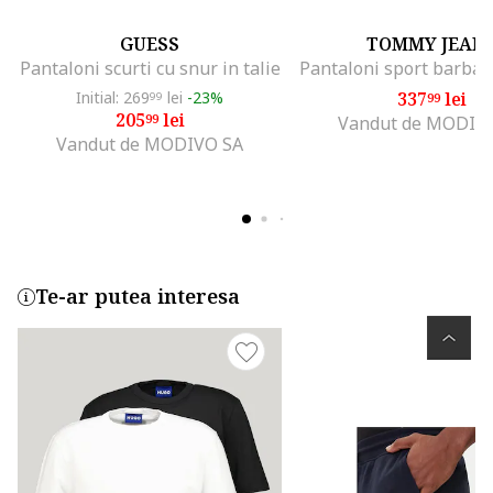
GUESS
TOMMY JEAN
Pantaloni scurti cu snur in talie
Initial: 269
lei
-23%
337
lei
99
99
205
lei
99
Vandut de MODIV
Vandut de MODIVO SA
Te-ar putea interesa