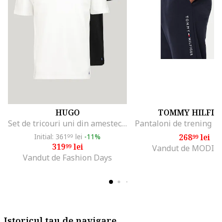
HUGO
TOMMY HILFIG
Set de tricouri uni din amestec de bumbac - 2 piese, Negru/Alb optic
Initial: 361
lei
-11%
268
lei
99
99
319
lei
99
Vandut de MODIV
Vandut de Fashion Days
Istoricul tau de navigare