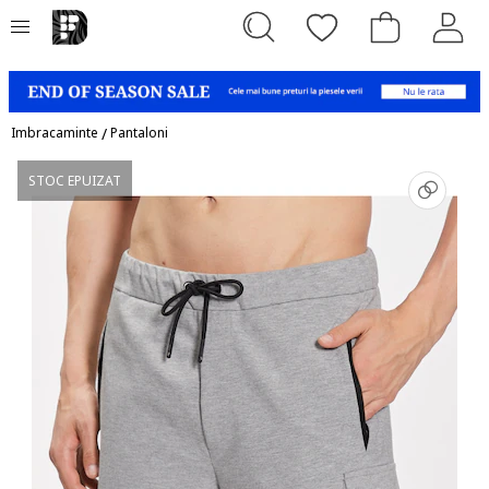
Imbracaminte
/
Pantaloni
STOC EPUIZAT