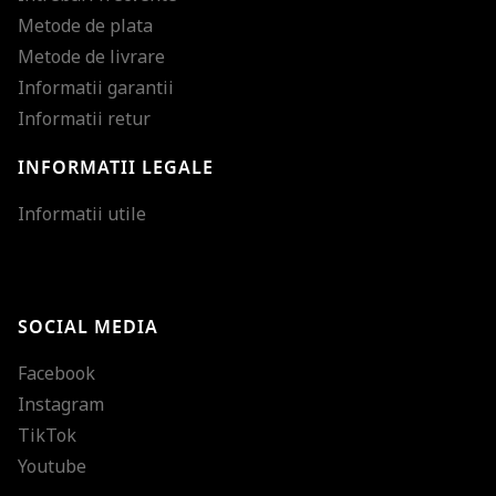
Metode de plata
Metode de livrare
Informatii garantii
Informatii retur
INFORMATII LEGALE
Mareste dimensiunea
Informatii utile
Micsoreaza dimensiu
Mareste spatierea tex
SOCIAL MEDIA
Micsoreaza spatierea
Facebook
Mareste inaltimea ra
Instagram
Micsoreaza inaltimea
TikTok
Inverseaza culorile
Youtube