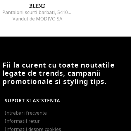
BLEND
Pantaloni scurti barbati, 541057, Negru, In
Vandut de MODIVO SA
Fii la curent cu toate noutatile
legate de trends, campanii
promotionale si styling tips.
SUPORT SI ASISTENTA
Intrebari frecvente
Informatii retur
Informatii despre cookies