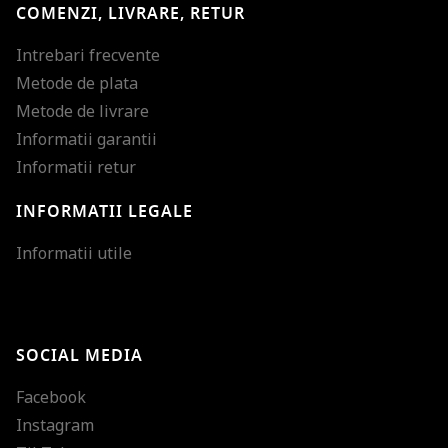
COMENZI, LIVRARE, RETUR
Intrebari frecvente
Metode de plata
Metode de livrare
Informatii garantii
Informatii retur
INFORMATII LEGALE
Mareste dimensiunea
Informatii utile
Micsoreaza dimensiu
Mareste spatierea tex
SOCIAL MEDIA
Micsoreaza spatierea
Facebook
Mareste inaltimea ra
Instagram
Micsoreaza inaltimea