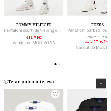
TOMMY HILFIGER
GUESS
Pantaloni scurti de trening din bumbac organic
411
lei
286
lei
-5%
99
99
271
lei
99
Vandut de MODIVO SA
de la
Vandut de MODIV
Te-ar putea interesa