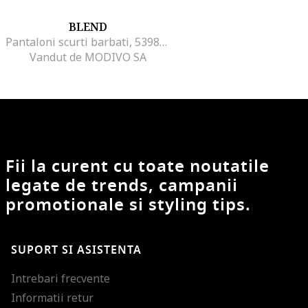
BLEND
Pantaloni scurti barbati, 539870, Negru, Bumbac
Vandut de MODIVO SA
Fii la curent cu toate noutatile
legate de trends, campanii
promotionale si styling tips.
SUPORT SI ASISTENTA
Intrebari frecvente
Informatii retur