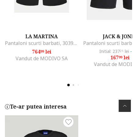
LA MARTINA
JACK & JONE
Pantaloni scurti barbati, 303967451, Bumbac, Negru, Negru
764
lei
Initial: 237
lei
-2
99
21
167
lei
99
Vandut de MODIVO SA
Vandut de MODIV
Te-ar putea interesa