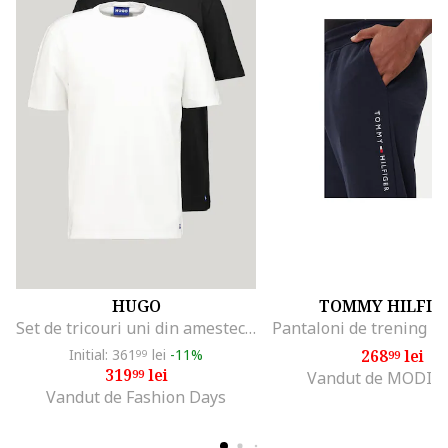
HUGO
TOMMY HILFIG
Set de tricouri uni din amestec de bumbac - 2 piese, Negru/Alb optic
Initial: 361
lei
-11%
268
lei
99
99
319
lei
99
Vandut de MODIV
Vandut de Fashion Days