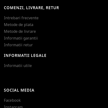
COMENZI, LIVRARE, RETUR
Intrebari frecvente
Metode de plata
Metode de livrare
Informatii garantii
Informatii retur
INFORMATII LEGALE
Mareste dimensiunea
Informatii utile
Micsoreaza dimensiu
Mareste spatierea tex
SOCIAL MEDIA
Micsoreaza spatierea
Facebook
Mareste inaltimea ra
Instagram