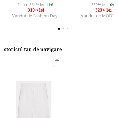
Initial: 361
lei
-11%
359
lei
-10%
99
36
319
lei
323
lei
99
42
Vandut de Fashion Days
Vandut de MODIV
Istoricul tau de navigare