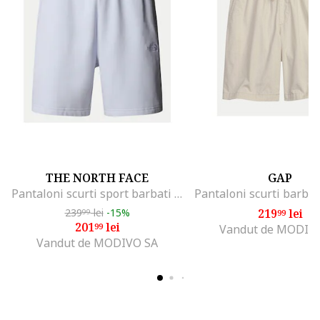
THE NORTH FACE
GAP
Pantaloni scurti sport barbati NF0A8C2G0TI1, Bumbac/Poliester, Albastru deschis, Albastru deschis
239
lei
-15%
219
lei
99
99
201
lei
99
Vandut de MODIV
Vandut de MODIVO SA