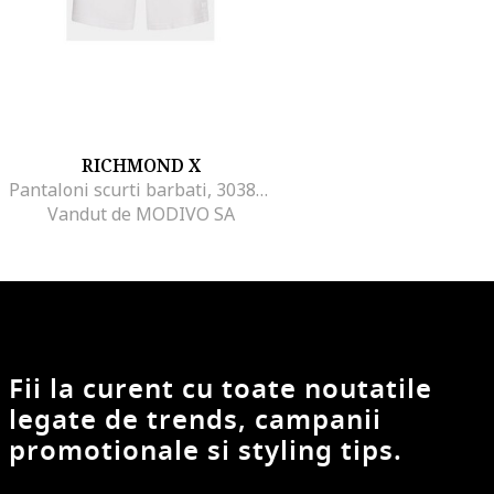
RICHMOND X
Pantaloni scurti barbati, 303886318, Bumbac, Alb, Alb
Vandut de MODIVO SA
Fii la curent cu toate noutatile
legate de trends, campanii
promotionale si styling tips.