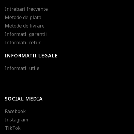
Intrebari frecvente
Metode de plata
Metode de livrare
Informatii garantii
Informatii retur
INFORMATII LEGALE
Mareste dimensiunea
Informatii utile
Micsoreaza dimensiu
Mareste spatierea tex
SOCIAL MEDIA
Micsoreaza spatierea
Facebook
Mareste inaltimea ra
Instagram
Micsoreaza inaltimea
TikTok