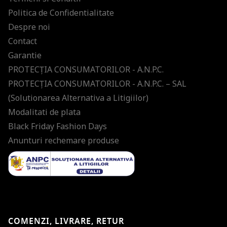
Politica de Confidentialitate
Despre noi
Contact
Garantie
PROTECŢIA CONSUMATORILOR - A.N.P.C.
PROTECŢIA CONSUMATORILOR - A.N.P.C. – SAL
(Solutionarea Alternativa a Litigiilor)
Modalitati de plata
Black Friday Fashion Days
Anunturi rechemare produse
COMENZI, LIVRARE, RETUR