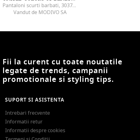
Pantaloni scurti barbati, 303787097, Bumbac, Albastru, Albastru
Vandut de MODIVO SA
Fii la curent cu toate noutatile
legate de trends, campanii
promotionale si styling tips.
SUPORT SI ASISTENTA
Intrebari frecvente
Informatii retur
Informatii despre cookies
Termeni si Conditii