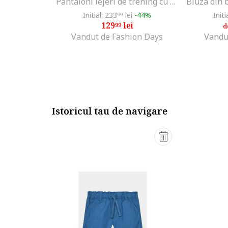
Pantaloni lejeri de trening cu cordon Minecraft, Verde
Initial: 233
lei
-44%
Initi
99
129
lei
99
d
Vandut de Fashion Days
Vandu
Istoricul tau de navigare