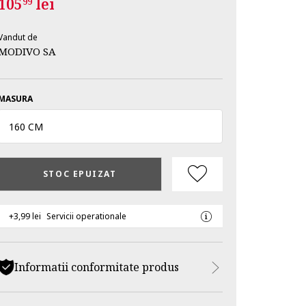
105
lei
99
Vandut de
MODIVO SA
MASURA
160 CM
STOC EPUIZAT
+3,99 lei
Servicii operationale
Informatii conformitate produs