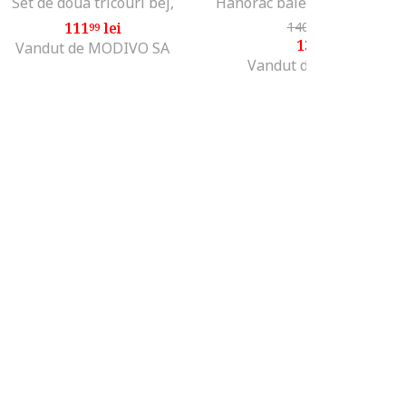
Set de doua tricouri bej,
111
lei
140
lei
-7%
99
99
130
lei
99
Vandut de MODIVO SA
Vandut de MODIVO SA