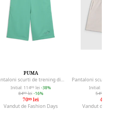
PUMA
4F
Pantaloni scurti de trening din amestec de bumbac
Initial: 114
lei
-38%
Initial: 90
lei
-52%
99
99
84
lei
-16%
54
lei
-20%
99
59
70
lei
43
lei
99
67
Vandut de Fashion Days
Vandut de 4F OFFICIAL