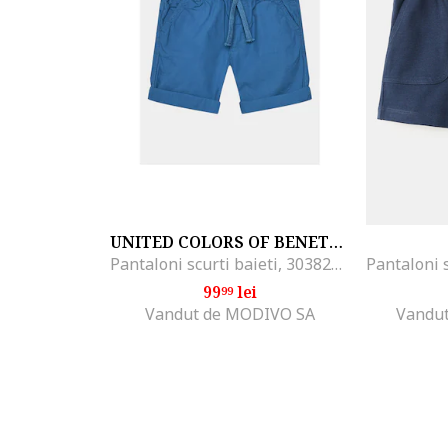
UNITED COLORS OF BENETTON
Pantaloni scurti baieti, 303820121, Bumbac, Albastru, Albastru
99
lei
99
Vandut de MODIVO SA
Vandut