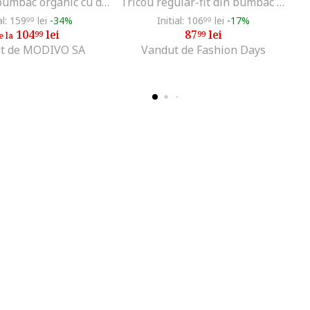
Bluza din bumbac organic cu detaliu logo, Negru
Tricou regular-fit din bumbac cu logo discret, Albastru deschis,
al: 159
lei
-34%
Initial: 106
lei
-17%
99
99
104
lei
87
lei
99
99
e la
t de MODIVO SA
Vandut de Fashion Days