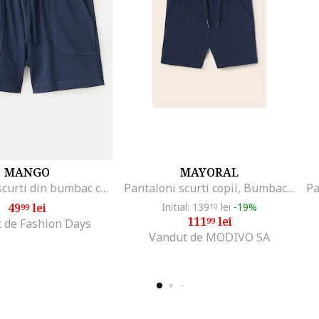
MANGO
MAYORAL
Pantaloni scurti din bumbac cu model uni, Bleumarin
Pantaloni scurti copii, Bumbac, Albastru marin, Bleumarin
49
lei
Initial: 139
lei
-19%
99
10
111
lei
99
 de Fashion Days
Vandut de MODIVO SA