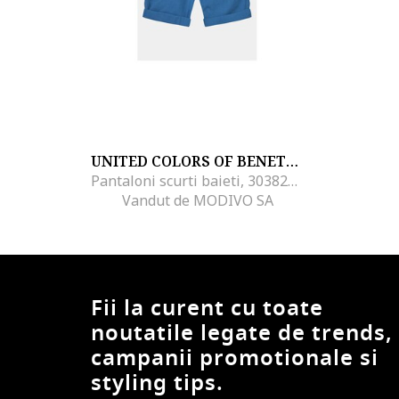
UNITED COLORS OF BENETTON
Pantaloni scurti baieti, 303820022, Bumbac, 160 CM, Albastru
Vandut de MODIVO SA
Fii la curent cu toate
noutatile legate de trends,
campanii promotionale si
styling tips.