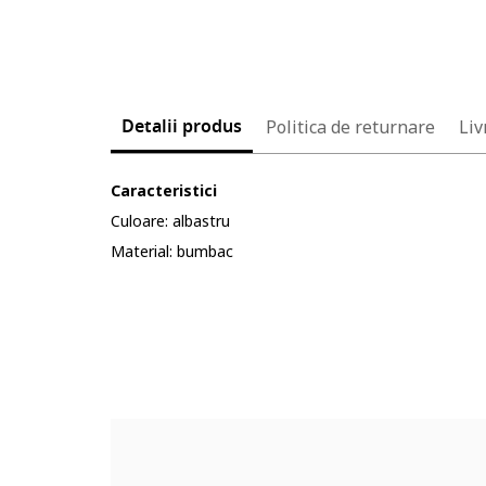
Detalii produs
Politica de returnare
Liv
Caracteristici
Culoare: albastru
Material: bumbac
Cod produs:
92584583-5_232904
Part number key:
D98QTT3BM