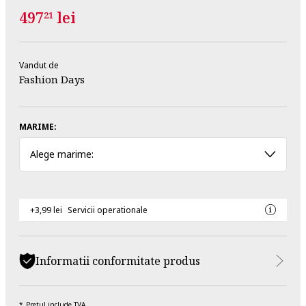
497
lei
21
Vandut de
Fashion Days
MARIME:
Alege marime:
+3,99 lei
Servicii operationale
Informatii conformitate produs
Pretul include TVA.