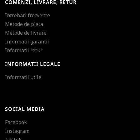
COMENZI, LIVRARE, RETUR
Intrebari frecvente
Metode de plata
Metode de livrare
Informatii garantii
Informatii retur
INFORMATII LEGALE
Mareste dimensiunea
Informatii utile
Micsoreaza dimensiu
Mareste spatierea tex
SOCIAL MEDIA
Micsoreaza spatierea
Facebook
Mareste inaltimea ra
Instagram
Micsoreaza inaltimea
TikTok