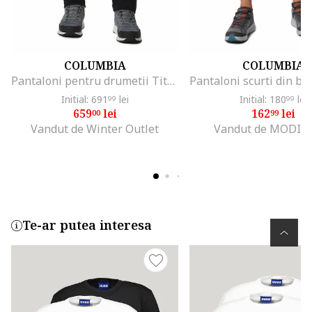
COLUMBIA
COLUMBIA
Pantaloni pentru drumetii Titan Pass™ II, Negru
Initial: 691
lei
Initial: 180
lei
99
99
659
lei
162
lei
00
99
Vandut de Winter Outlet
Vandut de MODIV
Te-ar putea interesa