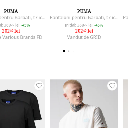
PUMA
PUMA
Pantaloni pentru Barbati, t7 iconic track pants, 539485-14, XS INTL, Albastru
Pantaloni pentru Barbati, t7 iconic track pants, 539485-14, XS INTL, Albastru
al: 368
lei
-45%
Initial: 368
lei
-45%
00
00
202
lei
202
lei
40
40
e Various Brands FD
Vandut de GRID