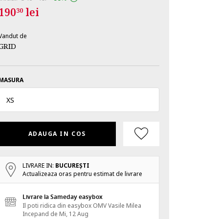
190
lei
30
Vandut de
GRID
MASURA
XS
ADAUGA IN COS
LIVRARE IN:
BUCUREŞTI
Actualizeaza oras pentru estimat de livrare
Livrare la Sameday easybox
Il poti ridica din easybox OMV Vasile Milea
Incepand de
Mi, 12 Aug