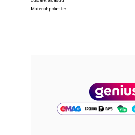
Culoare: albastru
Material: poliester
Cod produs:
88384939-5_221593
Part number key:
DY5RLY3BM