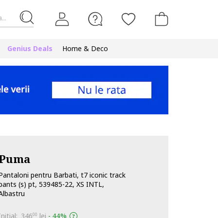
...
Genius Deals
Home & Deco
Puma
Pantaloni pentru Barbati, t7 iconic track
pants (s) pt, 539485-22, XS INTL,
Albastru
Initial:
346
lei
-
44%
00