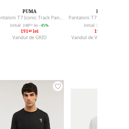
PUMA
PUMA
Pantaloni T7 Iconic Track Pants (S) PT-539485-27
Initial: 348
lei
-45%
Initial: 348
lei
-45%
00
00
191
lei
191
lei
40
40
Vandut de GRID
Vandut de Various Brands