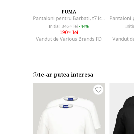
PUMA
Pantaloni pentru Barbati, t7 iconic track pants (s) pt, 539485-22, XS INTL, Albastru
Initial: 346
lei
-44%
Initi
00
190
lei
30
Vandut de Various Brands FD
Vandut d
Te-ar putea interesa