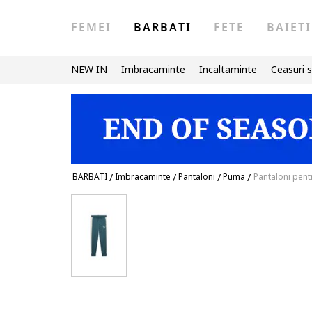
FEMEI
BARBATI
FETE
BAIETI
NEW IN
Imbracaminte
Incaltaminte
Ceasuri s
BARBATI
/
Imbracaminte
/
Pantaloni
/
Puma
/
Pantaloni pentr