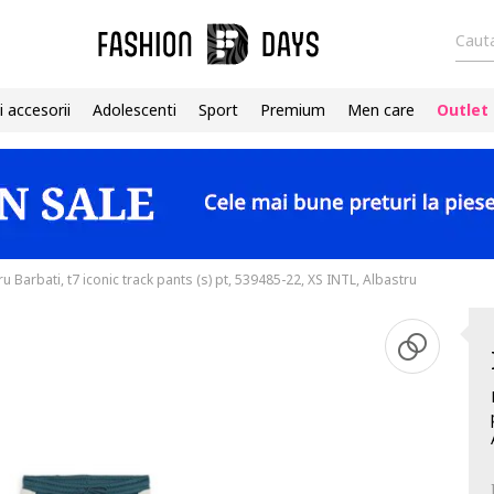
Cauta
i accesorii
Adolescenti
Sport
Premium
Men care
Outlet
u Barbati, t7 iconic track pants (s) pt, 539485-22, XS INTL, Albastru