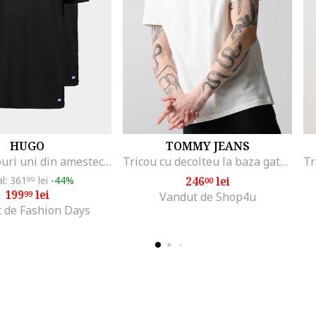
HUGO
TOMMY JEANS
Set de tricouri uni din amestec de bumbac - 2 piese, Negru
Tricou cu decolteu la baza gatului si imprimeu logo, Alb fildes
al: 361
lei
-44%
246
lei
99
00
199
lei
99
Vandut de Shop4u
 de Fashion Days