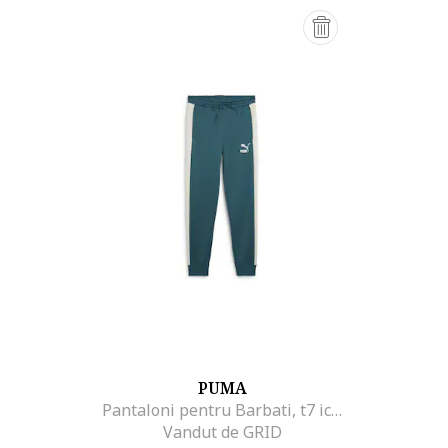
PUMA
Pantaloni pentru Barbati, t7 iconic track pants (s) pt, 539485-22, XS INTL, Albastru
Vandut de GRID