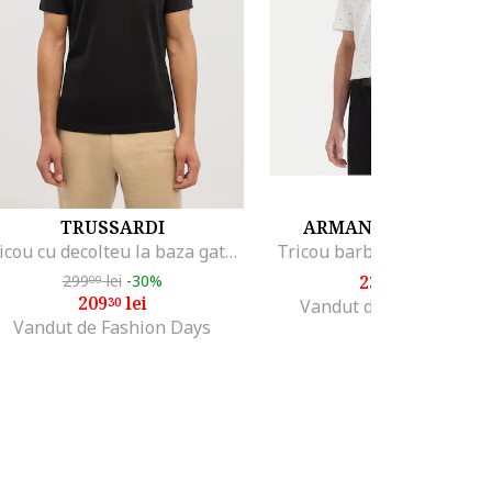
TRUSSARDI
ARMANI EXCHANGE
Tricou cu decolteu la baza gatului si logo pe piept, Negru
Tricou barbati, bumbac, a
299
lei
-30%
239
lei
00
99
209
lei
30
Vandut de MODIVO SA
Vandut de Fashion Days