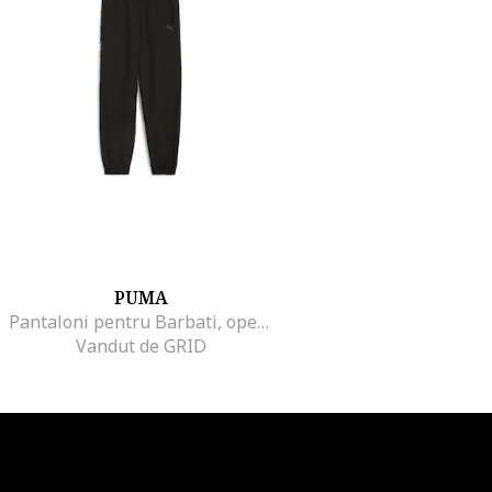
PUMA
Pantaloni pentru Barbati, open road cargo woven pants cl, 681655-01, XS INTL, Negru
Vandut de GRID