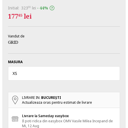
Initial:
323
lei
-
44%
00
177
lei
65
Vandut de
GRID
MASURA
XS
LIVRARE IN:
BUCUREŞTI
Actualizeaza oras pentru estimat de livrare
Livrare la Sameday easybox
Il poti ridica din easybox OMV Vasile Milea
Incepand de
Mi, 12 Aug