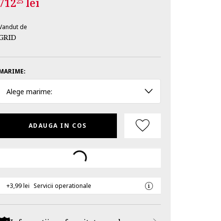
712
lei
25
Vandut de
GRID
MARIME:
Alege marime:
ADAUGA IN COS
+3,99 lei
Servicii operationale