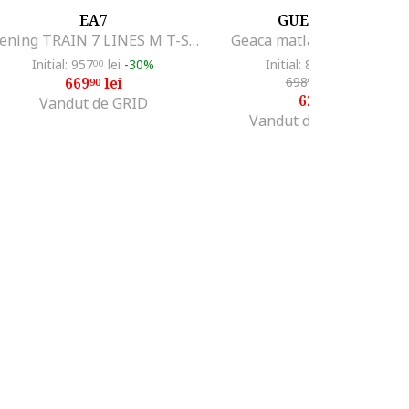
EA7
GUESS JEANS
Trening TRAIN 7 LINES M T-SUIT HOODIE FZ CH BR-7M000967-AF10377-UC001
Geaca matlasata cu fermo
Initial: 957
lei
-30%
Initial: 801
lei
-21%
00
99
669
lei
698
lei
-10%
90
99
628
lei
99
Vandut de GRID
Vandut de MODIVO SA