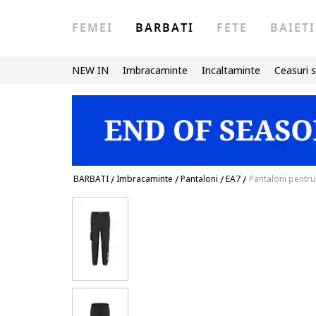
FEMEI
BARBATI
FETE
BAIETI
NEW IN
Imbracaminte
Incaltaminte
Ceasuri s
BARBATI
/
Imbracaminte
/
Pantaloni
/
EA7
/
Pantaloni pentr