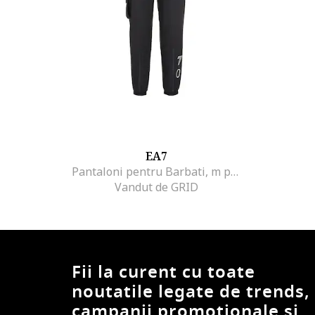
EA7
Pantaloni pentru Barbati, m pants pa, 6RPP61-PN4UZ-1200, Negru, Negru
Vandut de GRID
Fii la curent cu toate
noutatile legate de trends,
campanii promotionale si