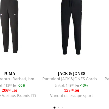
PUMA
JACK & JONES
Pantaloni pentru Barbati, bmw mms sweat pants, 538132-01, XS INTL, Negru
Pantaloni JACK &JONES Gordon Archive PLS 54478, Negru
al: 413
lei
-50%
Initial: 149
lei
-13%
00
00
206
lei
129
lei
50
00
e Various Brands FD
Vandut de escape sport