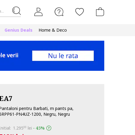
...
Genius Deals
Home & Deco
EA7
Pantaloni pentru Barbati, m pants pa,
6RPP61-PN4UZ-1200, Negru, Negru
Initial:
1.295
lei
-
45%
00