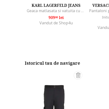
KARL LAGERFELD JEANS
VERSAC
Geaca matlasata si vatuita cu gluga, Negru
909
lei
Initi
00
Vandut de Shop4u
Vandu
Istoricul tau de navigare