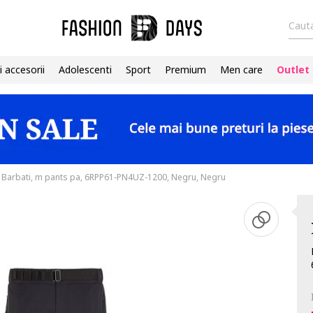
Cauta
i accesorii
Adolescenti
Sport
Premium
Men care
Outlet
u Barbati, m pants pa, 6RPP61-PN4UZ-1200, Negru, Negru