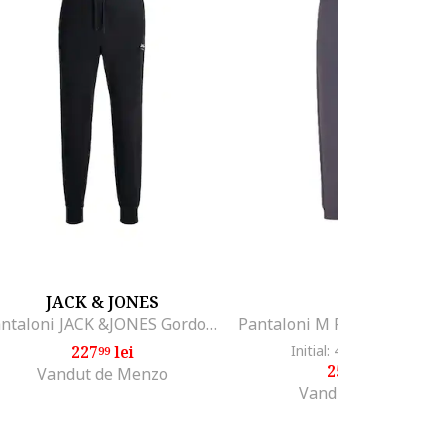
JACK & JONES
EA7
Pantaloni JACK &JONES Gordon Archive PLS 54478, Negru
227
lei
Initial: 420
lei
-38%
99
21
256
lei
75
Vandut de Menzo
Vandut de GRID