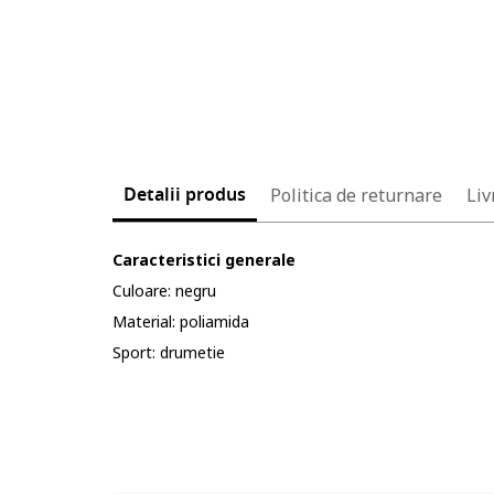
Detalii produs
Politica de returnare
Liv
Caracteristici generale
Culoare: negru
Material: poliamida
Sport: drumetie
Cod produs:
5526380-12_221593