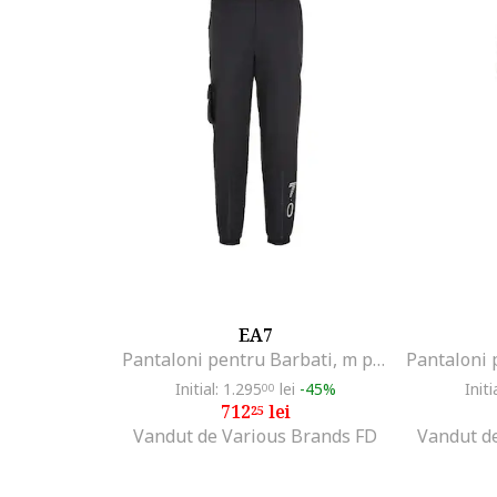
EA7
Pantaloni pentru Barbati, m pants pa, 6RPP61-PN4UZ-1200, Negru, Negru
Initial: 1.295
lei
-45%
Initi
00
712
lei
25
Vandut de Various Brands FD
Vandut d