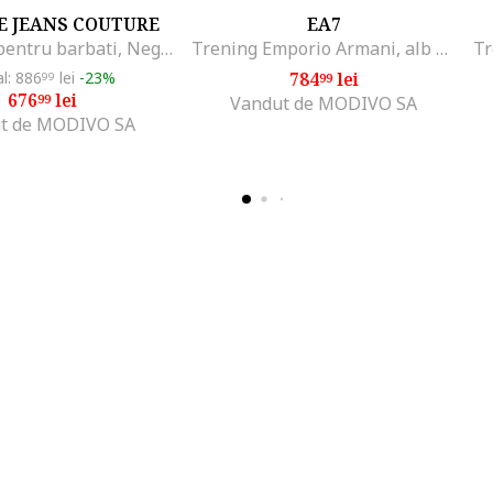
E JEANS COUTURE
EA7
Pantaloni pentru barbati, Negru
Trening Emporio Armani, alb negru
al: 886
lei
-23%
784
lei
99
99
676
lei
99
Vandut de MODIVO SA
t de MODIVO SA