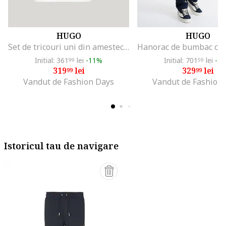
HUGO
HUGO
Set de tricouri uni din amestec de bumbac - 2 piese, Negru/Alb optic
Initial: 361
lei
-11%
Initial: 701
lei
-5
99
59
319
lei
329
lei
99
99
Vandut de Fashion Days
Vandut de Fashion
Istoricul tau de navigare