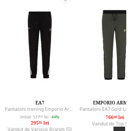
EA7
EMPORIO ARMA
Pantaloni trening Emporio Armani Train 7 Lines Pants CH Coft 3DPP70PJLIZ01200
Initial: 537
lei
-44%
766
lei
00
00
295
lei
35
Vandut de Top Sp
Vandut de Various Brands FD