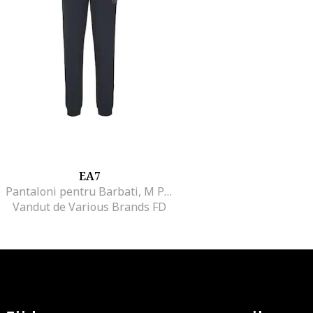
EA7
Pantaloni pentru Barbati, M Pants Ch Inpl, 3RPP78-PJARZ-1578, XS INTL, Albastru
Vandut de Various Brands FD