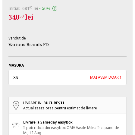
Initial:
681
lei
-
50%
00
340
lei
50
Vandut de
Various Brands FD
MASURA
XS
MAI AVEM DOAR 1
LIVRARE IN:
BUCUREŞTI
Actualizeaza oras pentru estimat de livrare
Livrare la Sameday easybox
Il poti ridica din easybox OMV Vasile Milea
Incepand de
Mi, 12 Aug