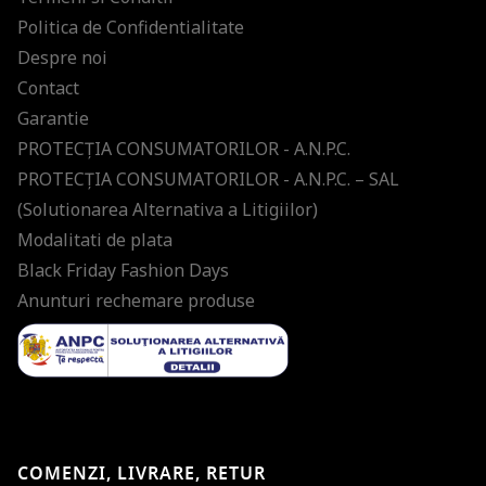
Politica de Confidentialitate
Despre noi
Contact
Garantie
PROTECŢIA CONSUMATORILOR - A.N.P.C.
PROTECŢIA CONSUMATORILOR - A.N.P.C. – SAL
(Solutionarea Alternativa a Litigiilor)
Modalitati de plata
Black Friday Fashion Days
Anunturi rechemare produse
COMENZI, LIVRARE, RETUR