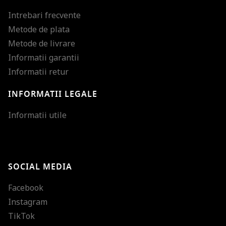
Intrebari frecvente
Metode de plata
Metode de livrare
Informatii garantii
Informatii retur
INFORMATII LEGALE
Mareste dimensiunea
Informatii utile
Micsoreaza dimensiu
Mareste spatierea tex
SOCIAL MEDIA
Micsoreaza spatierea
Facebook
Mareste inaltimea ra
Instagram
Micsoreaza inaltimea
TikTok