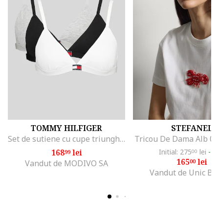
TOMMY HILFIGER
STEFANEL
Set de sutiene cu cupe triunghiulare si detaliu logo - 3 perechi, Alb/Negru/Gri melange
Tricou De Dama Alb 0
168
lei
Initial: 275
lei
-4
99
00
165
lei
00
Vandut de MODIVO SA
Vandut de Unic Br