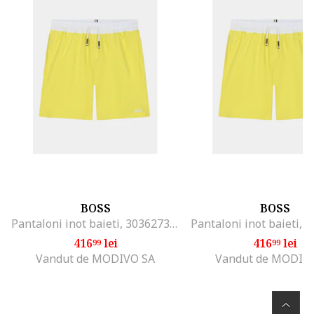
BOSS
BOSS
Pantaloni inot baieti, 303627379, Poliester, 116 CM, Galben
416
lei
416
lei
99
99
Vandut de MODIVO SA
Vandut de MODIV