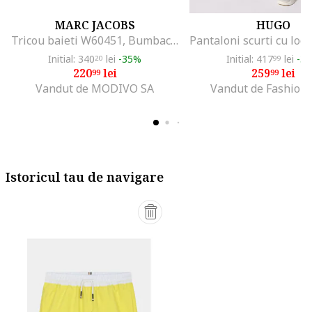
MARC JACOBS
HUGO
Tricou baieti W60451, Bumbac, Turcoaz, Turcoaz
Initial: 340
lei
-35%
Initial: 417
lei
-3
20
99
220
lei
259
lei
99
99
Vandut de MODIVO SA
Vandut de Fashion
Istoricul tau de navigare