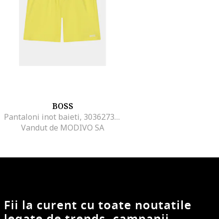
BOSS
Pantaloni inot baieti, 303627379, Poliester, 128 CM, Galben
Vandut de MODIVO SA
Fii la curent cu toate noutatile
legate de trends, campanii