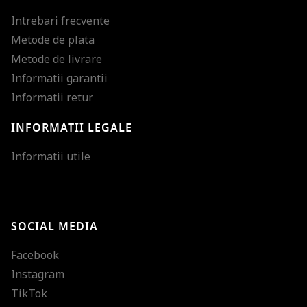
Intrebari frecvente
Metode de plata
Metode de livrare
Informatii garantii
Informatii retur
INFORMATII LEGALE
Mareste dimensiunea
Informatii utile
Micsoreaza dimensiu
Mareste spatierea tex
SOCIAL MEDIA
Micsoreaza spatierea
Facebook
Mareste inaltimea ra
Instagram
Micsoreaza inaltimea
TikTok