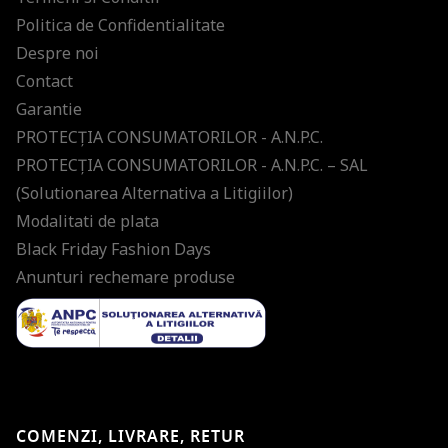
Politica de Confidentialitate
Despre noi
Contact
Garantie
PROTECŢIA CONSUMATORILOR - A.N.P.C.
PROTECŢIA CONSUMATORILOR - A.N.P.C. – SAL
(Solutionarea Alternativa a Litigiilor)
Modalitati de plata
Black Friday Fashion Days
Anunturi rechemare produse
COMENZI, LIVRARE, RETUR