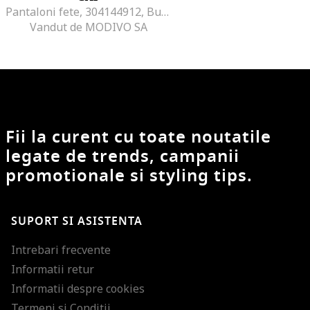
Pantaloni fete, 304144912, Bumbac/Poliester, Violet, Violet
Vandut de MODIVO SA
Fii la curent cu toate noutatile
legate de trends, campanii
promotionale si styling tips.
SUPORT SI ASISTENTA
Intrebari frecvente
Informatii retur
Informatii despre cookies
Termeni si Conditii