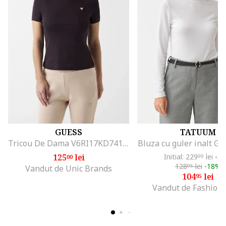
GUESS
TATUUM
Tricou De Dama V6RI17KD741, Negru
Bluza cu guler inalt Gol
125
lei
Initial: 229
lei
-5
00
99
128
lei
-18%
95
Vandut de Unic Brands
104
lei
95
Vandut de Fashion