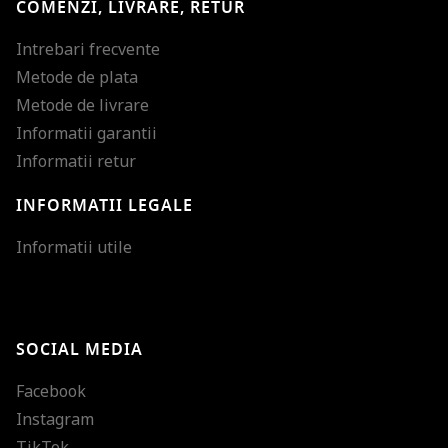
COMENZI, LIVRARE, RETUR
Intrebari frecvente
Metode de plata
Metode de livrare
Informatii garantii
Informatii retur
INFORMATII LEGALE
Mareste dimensiunea
Informatii utile
Micsoreaza dimensiu
Mareste spatierea tex
SOCIAL MEDIA
Micsoreaza spatierea
Facebook
Mareste inaltimea ra
Instagram
Micsoreaza inaltimea
TikTok