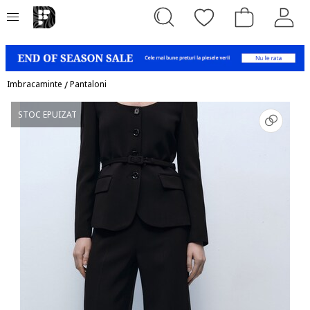
Imbracaminte
/
Pantaloni
STOC EPUIZAT