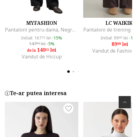
MYFASHION
LC WAIKIKI
Pantaloni pentru dama, Negru, Talie inalta
Initial: 167
lei
-15%
Initial: 99
lei
-10
19
99
147
lei
-5%
89
lei
92
99
140
lei
51
Vandut de Fashion
de la
Vandut de Hiccup
Te-ar putea interesa