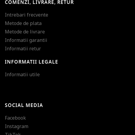
COMENZI, LIVRARE, RETUR
Intrebari frecvente
Metode de plata
Metode de livrare
Informatii garantii
Informatii retur
INFORMATII LEGALE
Mareste dimensiunea
Informatii utile
Micsoreaza dimensiu
Mareste spatierea tex
SOCIAL MEDIA
Micsoreaza spatierea
Facebook
Mareste inaltimea ra
Instagram
Micsoreaza inaltimea
TikTok