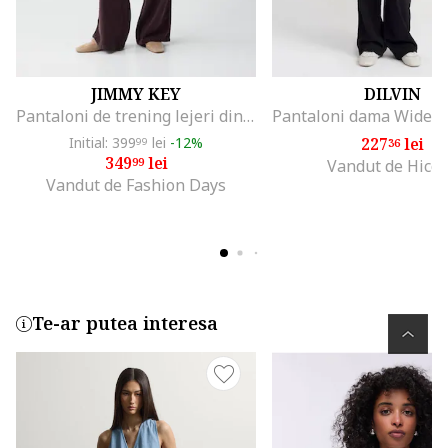
JIMMY KEY
DILVIN
Pantaloni de trening lejeri din tencel, Violet tyrian
Initial: 399
lei
-12%
227
lei
99
36
349
lei
99
Vandut de Hicc
Vandut de Fashion Days
Te-ar putea interesa