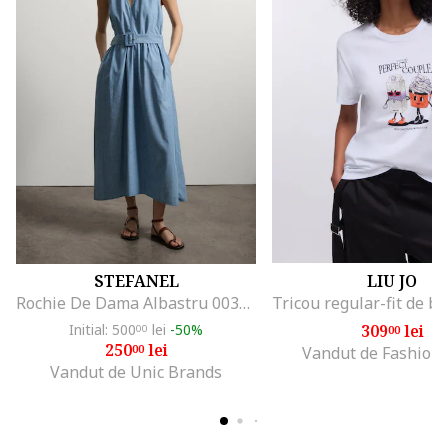
STEFANEL
LIU JO
Rochie De Dama Albastru 003570963
Initial: 500
lei
-50%
309
lei
00
00
250
lei
00
Vandut de Fashion
Vandut de Unic Brands