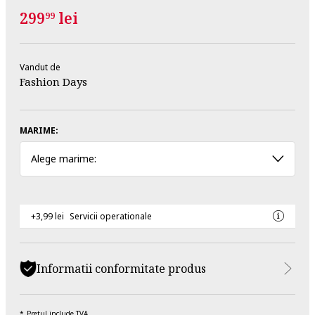
299
lei
99
Vandut de
Fashion Days
MARIME:
Alege marime:
+3,99 lei
Servicii operationale
Informatii conformitate produs
Pretul include TVA.