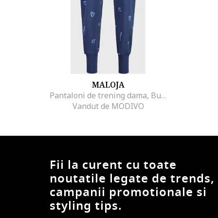
MALOJA
Pantaloni de trening dama, Bumbac, Bleumarin
Vandut de MODIVO
Fii la curent cu toate
noutatile legate de trends,
campanii promotionale si
styling tips.