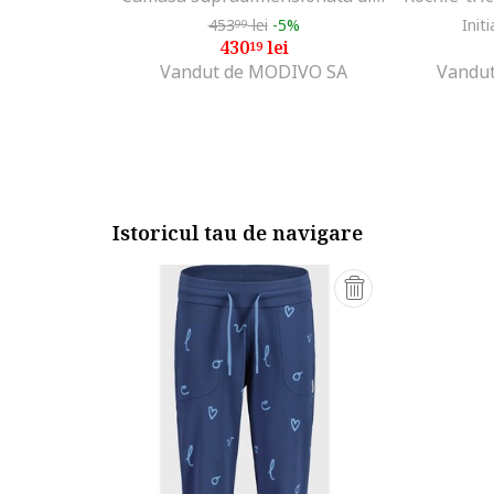
453
lei
-5%
Initi
99
430
lei
19
Vandut de MODIVO SA
Vandut
Istoricul tau de navigare