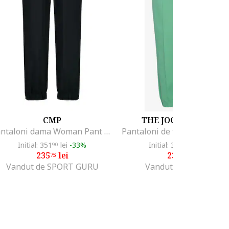
CMP
THE JOGG CONCEPT
Pantaloni dama Woman Pant Rain 35X7386, Negru
Initial: 351
lei
-33%
Initial: 384
lei
-39%
90
73
235
lei
232
lei
75
76
Vandut de SPORT GURU
Vandut de PB Retail