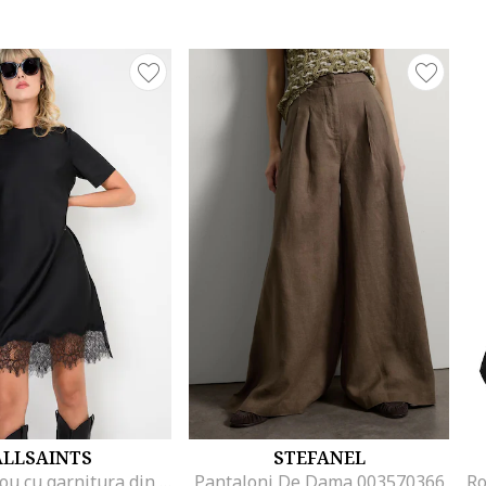
ALLSAINTS
STEFANEL
Rochie-tricou cu garnitura din dantela, Negru
Pantaloni De Dama 003570366