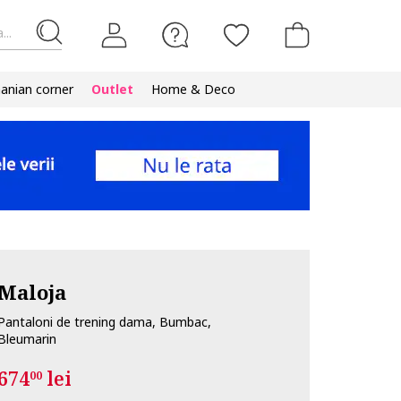
...
nian corner
Outlet
Home & Deco
Maloja
Pantaloni de trening dama, Bumbac,
Bleumarin
674
lei
00