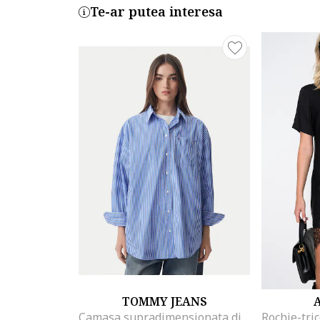
Te-ar putea interesa
TOMMY JEANS
Camasa supradimensionata din amestec de bumbac organic cu model in dungi