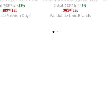
al: 795
lei
-38%
Initial: 725
lei
-49%
99
00
489
lei
363
lei
99
00
 de Fashion Days
Vandut de Unic Brands