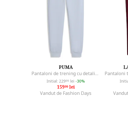
PUMA
L
Pantaloni de trening cu detaliu logo Essential, Albastru deschis
Initial: 229
lei
-30%
Initi
99
159
lei
99
Vandut de Fashion Days
Vandu