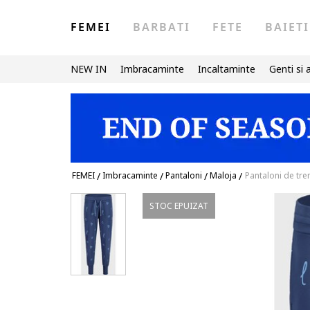
FEMEI
BARBATI
FETE
BAIETI
NEW IN
Imbracaminte
Incaltaminte
Genti si 
FEMEI
/
Imbracaminte
/
Pantaloni
/
Maloja
/
Pantaloni de tr
STOC EPUIZAT