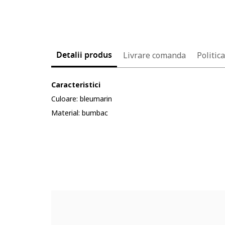
Detalii produs
Livrare comanda
Politic
Caracteristici
Culoare: bleumarin
Material: bumbac
Cod produs:
3876848-5_199072