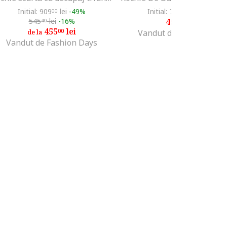
Initial: 909
lei
-49%
Initial: 750
lei
-40%
00
00
545
lei
-16%
450
lei
40
00
455
lei
00
Vandut de Unic Brands
de la
Vandut de Fashion Days