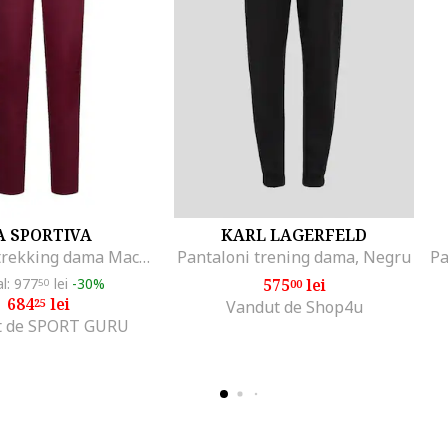
A SPORTIVA
KARL LAGERFELD
Pantaloni trekking dama Machina Tech, Visiniu
Pantaloni trening dama, Negru
al: 977
lei
-30%
575
lei
50
00
684
lei
25
Vandut de Shop4u
t de SPORT GURU