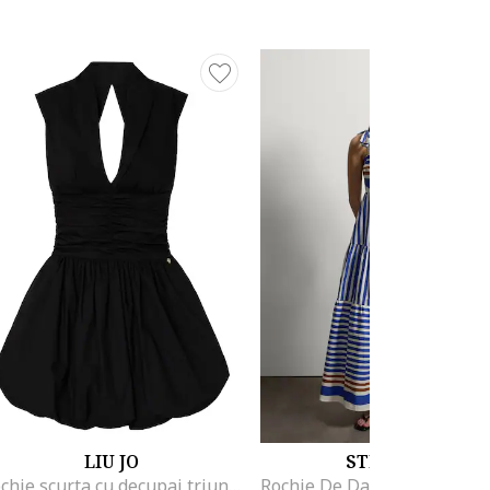
LIU JO
STEFANEL
Rochie scurta cu decupaj triunghiular pe partea din spate, Negru