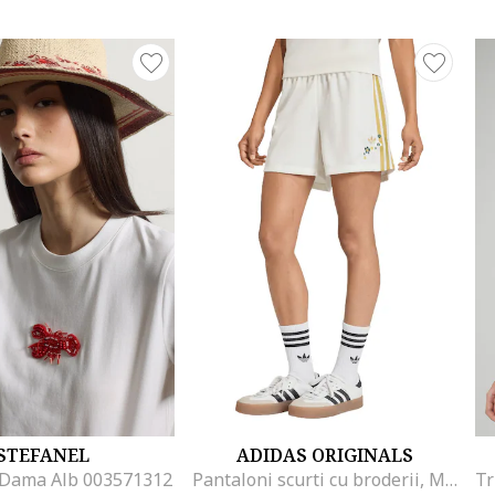
STEFANEL
ADIDAS ORIGINALS
 Dama Alb 003571312
Pantaloni scurti cu broderii, Maro deschis/Alb murdar