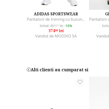
ADIDAS SPORTSWEAR
G
Pantaloni de trening cu buzunare cu fermoar Z.N.E., Negru/Alb optic
Initial: 451
lei
-16%
Initi
21
374
lei
99
Vandut de MODIVO SA
Vandut
Alti clienti au cumparat si