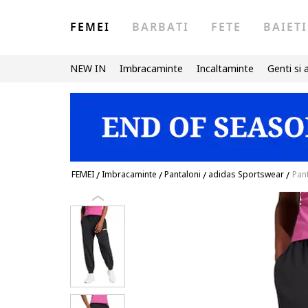
FEMEI
BARBATI
FETE
BAIETI
NEW IN
Imbracaminte
Incaltaminte
Genti si 
FEMEI
/
Imbracaminte
/
Pantaloni
/
adidas Sportswear
/
Pant