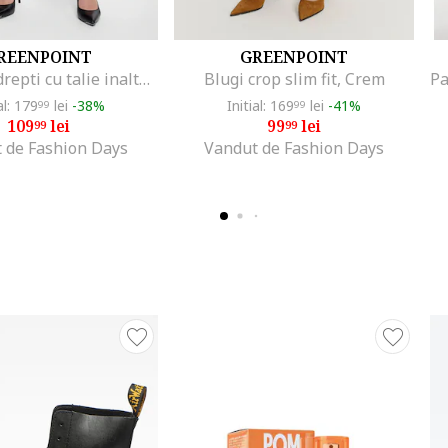
REENPOINT
GREENPOINT
Pantaloni drepti cu talie inalta, Bleumarin
Blugi crop slim fit, Crem
al: 179
lei
-38%
Initial: 169
lei
-41%
99
99
109
lei
99
lei
99
99
 de Fashion Days
Vandut de Fashion Days