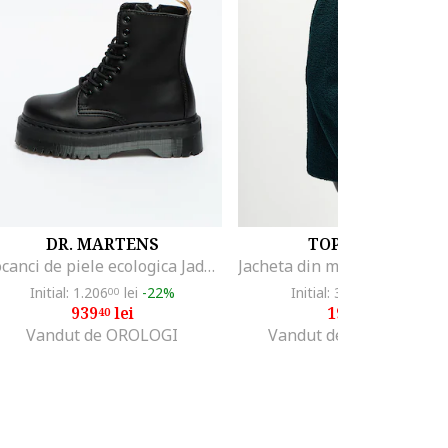
DR. MARTENS
TOP SECRET
Bocanci de piele ecologica Jaden II
Initial: 1.206
lei
-22%
Initial: 349
lei
-42%
00
99
939
lei
199
lei
40
99
Vandut de OROLOGI
Vandut de Fashion Days