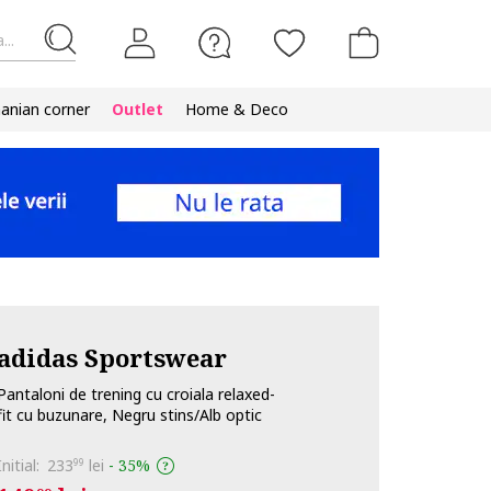
...
nian corner
Outlet
Home & Deco
adidas Sportswear
Pantaloni de trening cu croiala relaxed-
fit cu buzunare, Negru stins/Alb optic
Initial:
233
lei
-
35%
99