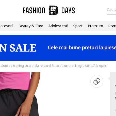
Cauta
accesorii
Beauty & Care
Adolescenti
Sport
Premium
Roma
aloni de trening cu croiala relaxed-fit cu buzunare, Negru stins/Alb optic