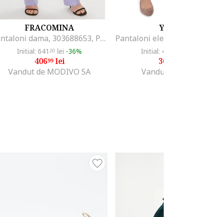
FRACOMINA
YOKKO
Pantaloni dama, 303688653, Poliester, Violet, Violet
Initial: 641
lei
-36%
Initial: 490
lei
-26%
20
00
406
lei
360
lei
99
00
Vandut de MODIVO SA
Vandut de YOKKO