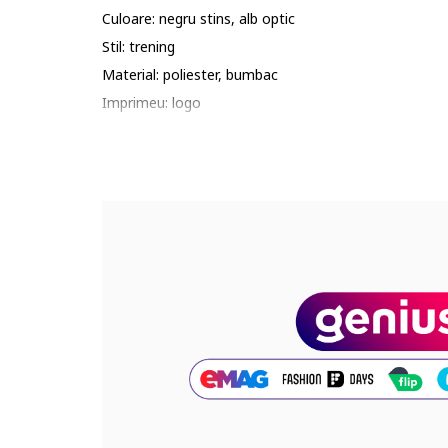
Culoare: negru stins, alb optic
Stil: trening
Material: poliester, bumbac
Imprimeu: logo
Croiala: regular fit
Lungime: lungi
Talie: medie
Detalii: mansete elastice, cordon in talie
Buzunare: buzunare laterale
Sistem inchidere: fara inchidere
Compozitie
Exterior: 55% bumbac, 36% poliester reciclat, 9% vis
Cod produs:
JC5948