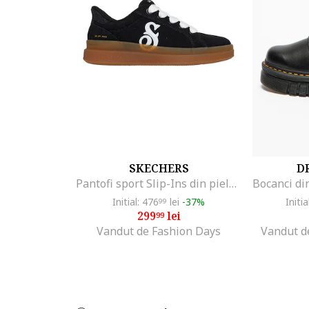
SKECHERS
D
Pantofi sport Slip-Ins din piele intoarsa Courtside-Cali, Negru
Initial: 476
lei
-37%
Initia
99
299
lei
99
Vandut de Fashion Days
Vandut de