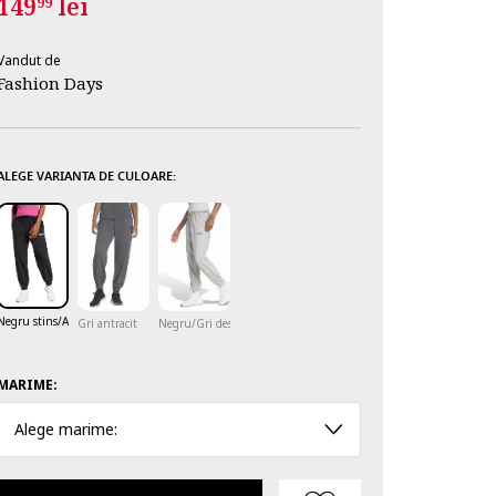
149
lei
99
Vandut de
Fashion Days
ALEGE VARIANTA DE CULOARE:
Negru stins/Alb optic
Gri antracit
Negru/Gri deschis
MARIME:
Alege marime: