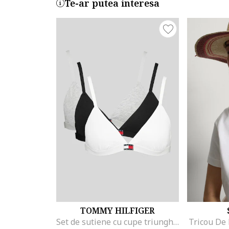
Te-ar putea interesa
TOMMY HILFIGER
Set de sutiene cu cupe triunghiulare si detaliu logo - 3 perechi, Alb/Negru/Gri melange
Tricou De