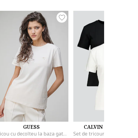
GUESS
CALVIN KLEIN JEANS
Tricou cu decolteu la baza gatului si aplicatie logo discreta, Alb fildes