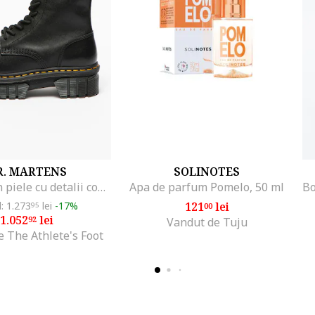
R. MARTENS
SOLINOTES
Bocanci din piele cu detalii contrastante Audrick, Negru
Apa de parfum Pomelo, 50 ml
l: 1.273
lei
-17%
121
lei
95
00
1.052
lei
92
Vandut de Tuju
 The Athlete's Foot