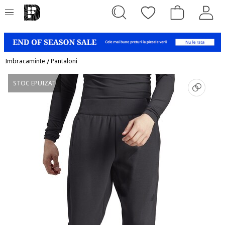
Imbracaminte
/
Pantaloni
STOC EPUIZAT