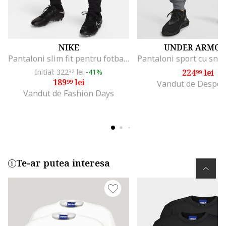
NIKE
UNDER ARMO
Pantaloni slim fit pentru fotbal Strike, Alb/Negru
Initial: 322
lei
-41%
224
lei
32
99
189
lei
99
Vandut de Despor
Vandut de Fashion Days
Te-ar putea interesa