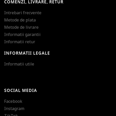
COMENZI, LIVRARE, RETUR
Intrebari frecvente
Metode de plata
Metode de livrare
Informatii garantii
Informatii retur
INFORMATII LEGALE
Mareste dimensiunea
Informatii utile
Micsoreaza dimensiu
Mareste spatierea tex
SOCIAL MEDIA
Micsoreaza spatierea
Facebook
Mareste inaltimea ra
Instagram
Micsoreaza inaltimea
TikTok