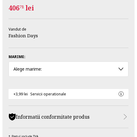
406
lei
71
Vandut de
Fashion Days
MARIME:
Alege marime:
+3,99 lei
Servicii operationale
Informatii conformitate produs
Pretul include TVA.