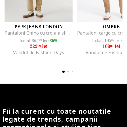
PEPE JEANS LONDON
OMBRE
Pantaloni Chino cu croiala slim-fit, Bej inchis
Initial: 364
lei
-36%
Initial: 145
lei
-2
99
99
229
lei
108
lei
99
80
Vandut de Fashion Days
Vandut de Fashion
Fii la curent cu toate noutatile
legate de trends, campanii