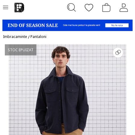
Imbracaminte
/
Pantaloni
STOC EPUIZAT