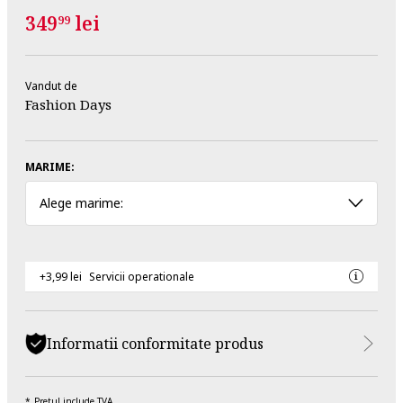
349
lei
99
Vandut de
Fashion Days
MARIME:
Alege marime:
+3,99 lei
Servicii operationale
Informatii conformitate produs
Pretul include TVA.