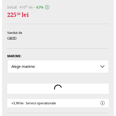
Initial:
410
lei
-
45%
00
225
lei
50
Vandut de
GRID
MARIME:
Alege marime:
+3,99 lei
Servicii operationale