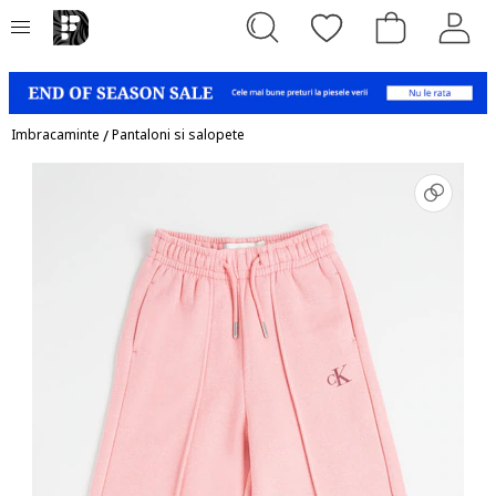
Imbracaminte
/
Pantaloni si salopete