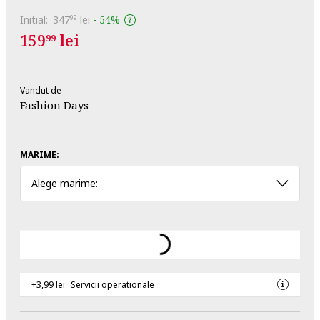
Initial:
347
lei
-
54%
99
159
lei
99
Vandut de
Fashion Days
MARIME:
Alege marime:
+3,99 lei
Servicii operationale