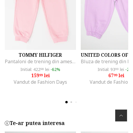
TOMMY HILFIGER
Pantaloni de trening din amestec de bumbac organic cu buzunare laterale, Roz pastel
Initial: 422
lei
-62%
Initial: 93
lei
-27
98
99
159
lei
67
lei
99
99
Vandut de Fashion Days
Vandut de Fashion
Te-ar putea interesa