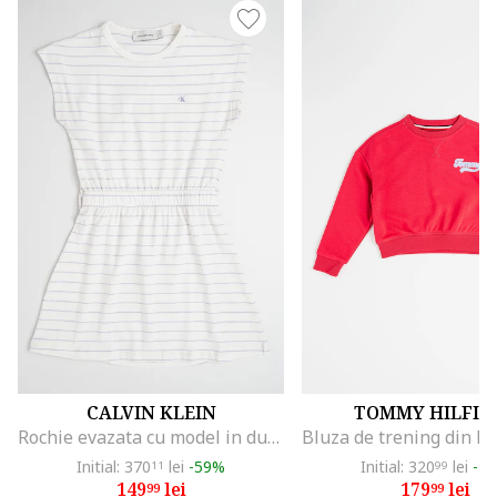
CALVIN KLEIN
TOMMY HILFIG
Rochie evazata cu model in dungi, Alb fildes/Lila
Initial: 370
lei
-59%
Initial: 320
lei
-4
11
99
149
lei
179
lei
99
99