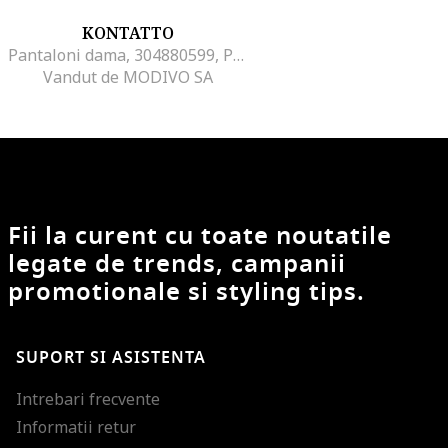
KONTATTO
Pantaloni dama, 304880599, Poliamida/Viscoza/Lana, One Size INTL, Albastru
Vandut de MODIVO SA
Fii la curent cu toate noutatile
legate de trends, campanii
promotionale si styling tips.
SUPORT SI ASISTENTA
Intrebari frecvente
Informatii retur