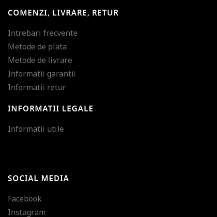
COMENZI, LIVRARE, RETUR
Intrebari frecvente
Metode de plata
Metode de livrare
Informatii garantii
Informatii retur
INFORMATII LEGALE
Mareste dimensiunea
Informatii utile
Micsoreaza dimensiu
Mareste spatierea tex
SOCIAL MEDIA
Micsoreaza spatierea
Facebook
Mareste inaltimea ra
Instagram