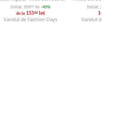
Initial: 309
lei
-49%
Initial: 275
lei
-40%
00
00
155
lei
165
lei
00
00
de la
Vandut de Fashion Days
Vandut de Unic Brands