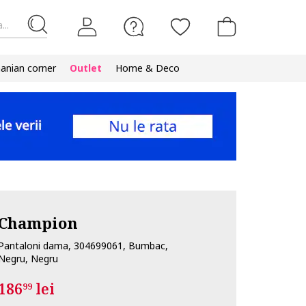
...
nian corner
Outlet
Home & Deco
Champion
Pantaloni dama, 304699061, Bumbac,
Negru, Negru
186
lei
99