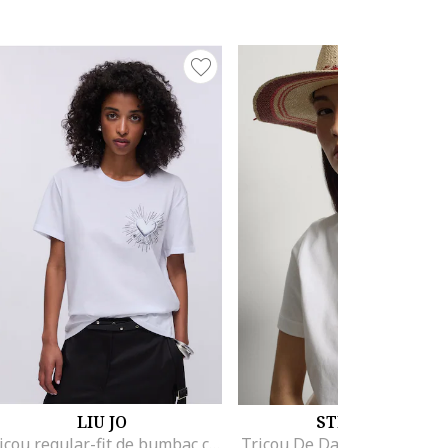
LIU JO
STEFANEL
Tricou regular-fit de bumbac cu aplicatie din strasuri, Alb optic
Tricou De Dama Alb 00357