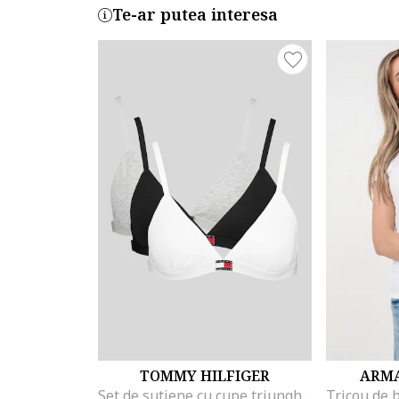
Te-ar putea interesa
TOMMY HILFIGER
ARMA
Set de sutiene cu cupe triunghiulare si detaliu logo - 3 perechi, Alb/Negru/Gri melange