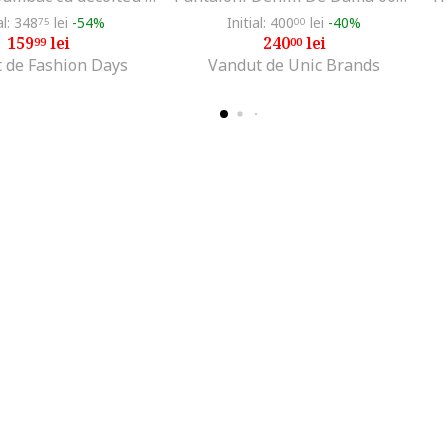
al: 348
lei
-54%
Initial: 400
lei
-40%
75
00
159
lei
240
lei
99
00
 de Fashion Days
Vandut de Unic Brands