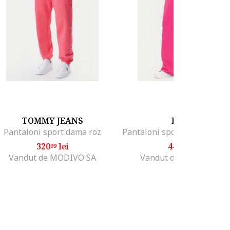
TOMMY JEANS
HUGO
Pantaloni sport dama roz
320
lei
443
lei
99
99
Vandut de MODIVO SA
Vandut de MODIVO SA