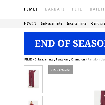
FEMEI
BARBATI
FETE
BAIETI
NEW IN
Imbracaminte
Incaltaminte
Genti si 
FEMEI
/
Imbracaminte
/
Pantaloni
/
Champion
/
Pantaloni d
STOC EPUIZAT