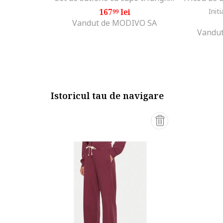
167
lei
Initi
99
Vandut de MODIVO SA
Vandut
Istoricul tau de navigare