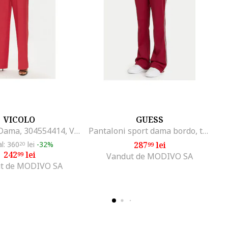
VICOLO
GUESS
Pantaloni Dama, 304554414, Viscoza, 46795, Negru
Pantaloni sport dama bordo, trening
al: 360
lei
-32%
287
lei
20
99
242
lei
99
Vandut de MODIVO SA
t de MODIVO SA