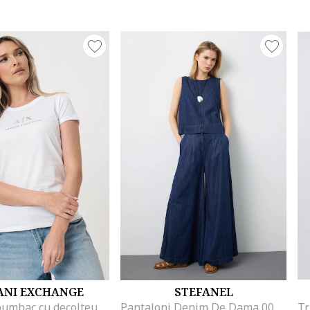
NI EXCHANGE
STEFANEL
Tricou de bumbac cu decolteu rotund si logo, Alb/Argintiu
Pantaloni Denim De Dama 003570227