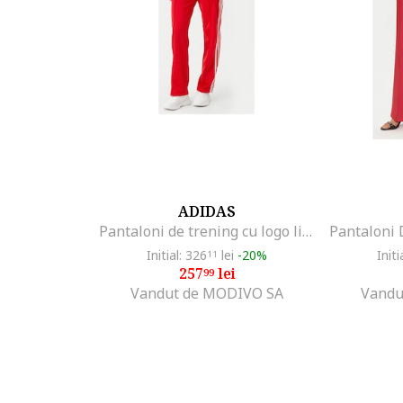
ADIDAS
Pantaloni de trening cu logo lifestyle si talie inalta
Initial: 326
lei
-20%
Initi
11
257
lei
99
Vandut de MODIVO SA
Vandu