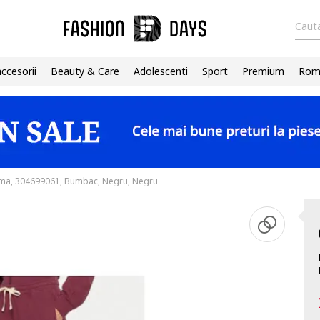
Cauta
accesorii
Beauty & Care
Adolescenti
Sport
Premium
Roma
ama, 304699061, Bumbac, Negru, Negru