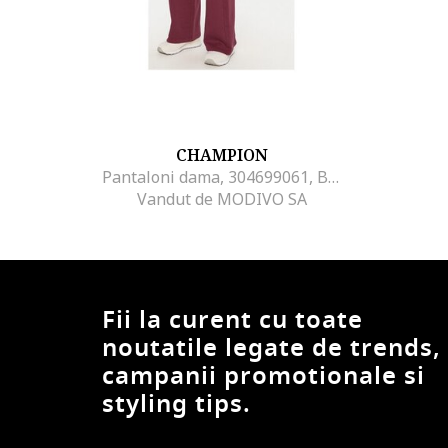
CHAMPION
Pantaloni dama, 304699061, Bumbac, Negru, Negru
Vandut de MODIVO SA
Fii la curent cu toate
noutatile legate de trends,
campanii promotionale si
styling tips.