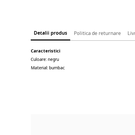
Detalii produs
Politica de returnare
Liv
Caracteristici
Culoare: negru
Material: bumbac
Cod produs:
5623845-12_232904