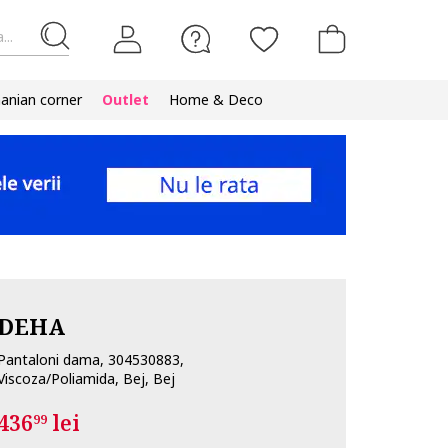
...
nian corner
Outlet
Home & Deco
DEHA
Pantaloni dama, 304530883,
Viscoza/Poliamida, Bej, Bej
436
lei
99