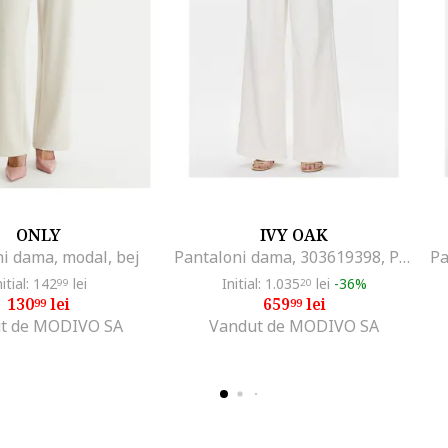
ONLY
IVY OAK
i dama, modal, bej
Pantaloni dama, 303619398, Poliester/Bumbac, Bej, Bej
nitial: 142
lei
Initial: 1.035
lei
-36%
99
20
130
lei
659
lei
99
99
t de MODIVO SA
Vandut de MODIVO SA