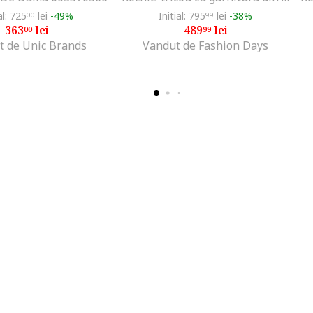
al: 725
lei
-49%
Initial: 795
lei
-38%
00
99
363
lei
489
lei
00
99
t de Unic Brands
Vandut de Fashion Days