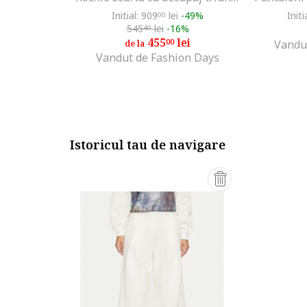
Initial: 909
lei
-49%
Initi
00
545
lei
-16%
40
455
lei
00
Vandu
de la
Vandut de Fashion Days
Istoricul tau de navigare