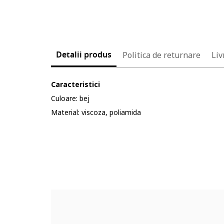
Detalii produs
Politica de returnare
Liv
Caracteristici
Culoare: bej
Material: viscoza, poliamida
Cod produs:
5627474-8_232904