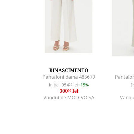
RINASCIMENTO
Pantaloni dama 485679
Pantalon
Initial: 354
lei
-15%
I
99
300
lei
99
Vandut de MODIVO SA
Vandu