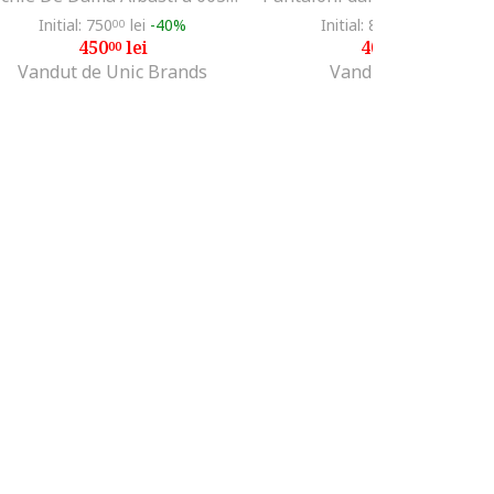
Initial: 750
lei
-40%
Initial: 819
lei
-50%
00
00
450
lei
409
lei
00
50
Vandut de Unic Brands
Vandut de GRID