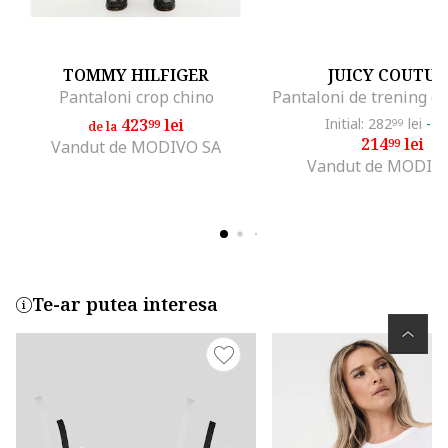
TOMMY HILFIGER
JUICY COUTUR
Pantaloni crop chino
423
lei
Initial: 282
lei
-2
99
99
de la
214
lei
99
Vandut de MODIVO SA
Vandut de MODIV
Te-ar putea interesa