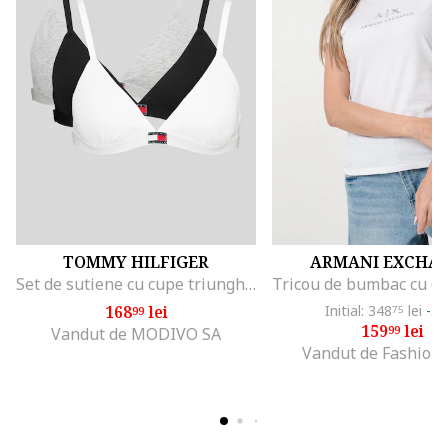
TOMMY HILFIGER
ARMANI EXCHA
Set de sutiene cu cupe triunghiulare si detaliu logo - 3 perechi, Alb/Negru/Gri melange
168
lei
Initial: 348
lei
-5
99
75
159
lei
99
Vandut de MODIVO SA
Vandut de Fashion