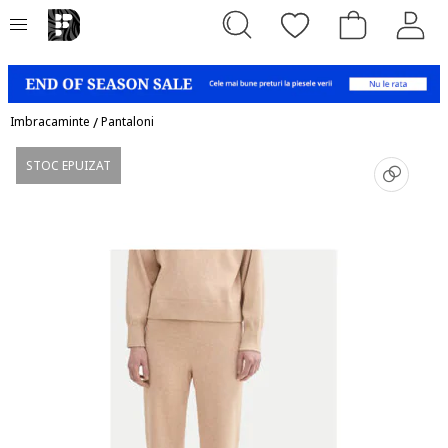
Imbracaminte
/
Pantaloni
STOC EPUIZAT