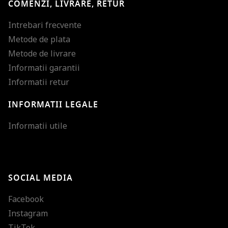
COMENZI, LIVRARE, RETUR
Intrebari frecvente
Metode de plata
Metode de livrare
Informatii garantii
Informatii retur
INFORMATII LEGALE
Mareste dimensiunea
Informatii utile
Micsoreaza dimensiu
Mareste spatierea tex
SOCIAL MEDIA
Micsoreaza spatierea
Facebook
Mareste inaltimea ra
Instagram
Micsoreaza inaltimea
TikTok