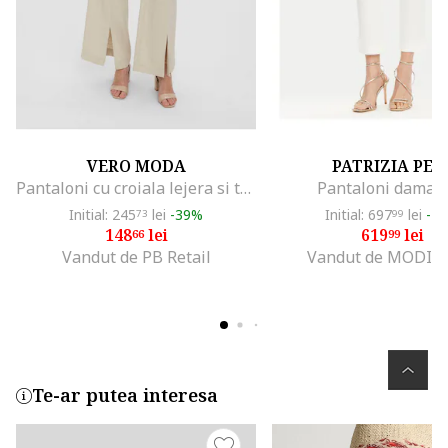
VERO MODA
PATRIZIA PEP
Pantaloni cu croiala lejera si talie medie
Pantaloni dama a
Initial: 245
lei
-39%
Initial: 697
lei
-1
73
99
148
lei
619
lei
66
99
Vandut de PB Retail
Vandut de MODIV
Te-ar putea interesa