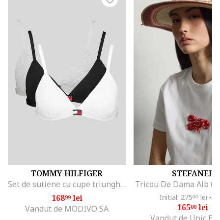
TOMMY HILFIGER
STEFANEL
Set de sutiene cu cupe triunghiulare si detaliu logo - 3 perechi, Alb/Negru/Gri melange
Tricou De Dama Alb 0
168
lei
Initial: 275
lei
-4
99
00
165
lei
00
Vandut de MODIVO SA
Vandut de Unic Br