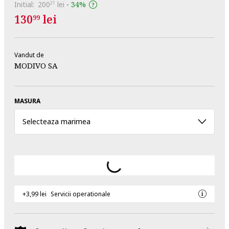
Initial:
200
lei
-
34%
21
130
lei
99
Vandut de
MODIVO SA
MASURA
Selecteaza marimea
+3,99 lei
Servicii operationale